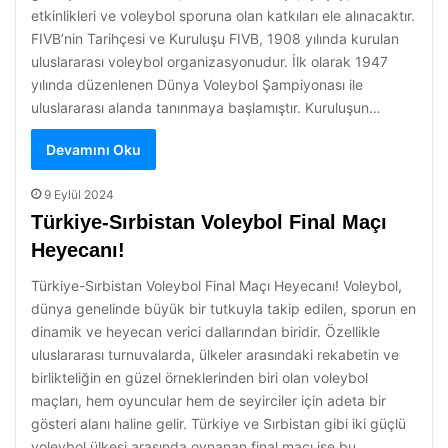
etkinlikleri ve voleybol sporuna olan katkıları ele alınacaktır.
FIVB’nin Tarihçesi ve Kuruluşu FIVB, 1908 yılında kurulan
uluslararası voleybol organizasyonudur. İlk olarak 1947
yılında düzenlenen Dünya Voleybol Şampiyonası ile
uluslararası alanda tanınmaya başlamıştır. Kuruluşun…
Devamını Oku
9 Eylül 2024
Türkiye-Sırbistan Voleybol Final Maçı
Heyecanı!
Türkiye-Sırbistan Voleybol Final Maçı Heyecanı! Voleybol,
dünya genelinde büyük bir tutkuyla takip edilen, sporun en
dinamik ve heyecan verici dallarından biridir. Özellikle
uluslararası turnuvalarda, ülkeler arasındaki rekabetin ve
birlikteliğin en güzel örneklerinden biri olan voleybol
maçları, hem oyuncular hem de seyirciler için adeta bir
gösteri alanı haline gelir. Türkiye ve Sırbistan gibi iki güçlü
voleybol ülkesi arasında oynanan final maçı ise bu