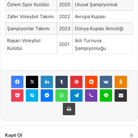
Özlem Spor Kulübü
2020
Ulusal Şampiyonluk
Zafer Voleybol Takımı
2022
Avrupa Kupası
Şampiyonlar Takımı
2023
Dünya Kupası İkinciliği
Başarı Voleybol
İkili Turnuva
2021
Kulübü
Şampiyonluğu
Facebook
X
LinkedIn
Tumblr
Pinterest
Reddit
VKontakte
Odnok
Pocket
Skype
Messenger
WhatsApp
Telegram
Viber
Line
E-Posta ile payla
Yazdır
Kayıt Ol