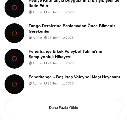
Hediye Kutularıyla Duygularınızı En Şık Şekilde
İfade Edin
Admin
25 Temmuz 2026
Tango Derslerine Başlamadan Önce Bilmeniz
Gerekenler
Admin
25 Temmuz 2026
Fenerbahçe Erkek Voleybol Takımı’nın
Şampiyonluk Hikayesi
Admin
24 Temmuz 2026
Fenerbahçe – Beşiktaş Voleybol Maçı Heyecanı
Admin
23 Temmuz 2026
Daha Fazla Yükle