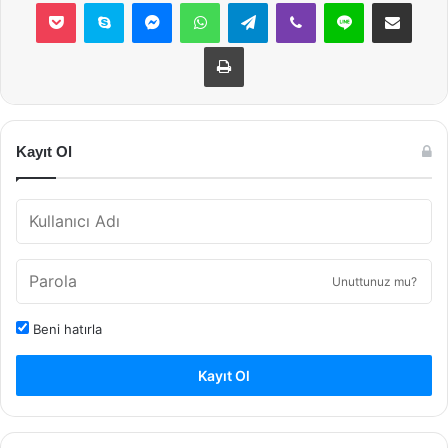
Pocket
Skype
Messenger
WhatsApp
Telegram
Viber
Line
E-Posta ile payla
Yazdır
Kayıt Ol
Unuttunuz mu?
Beni hatırla
Kayıt Ol