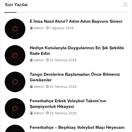
Son Yazılar
E İmza Nasıl Alınır? Adım Adım Başvuru Süreci
Admin
1 Ağustos 2026
Hediye Kutularıyla Duygularınızı En Şık Şekilde
İfade Edin
Admin
25 Temmuz 2026
Tango Derslerine Başlamadan Önce Bilmeniz
Gerekenler
Admin
25 Temmuz 2026
Fenerbahçe Erkek Voleybol Takımı’nın
Şampiyonluk Hikayesi
Admin
24 Temmuz 2026
Fenerbahçe – Beşiktaş Voleybol Maçı Heyecanı