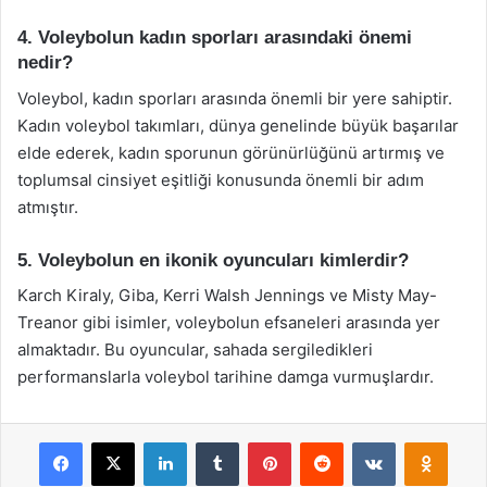
4. Voleybolun kadın sporları arasındaki önemi
nedir?
Voleybol, kadın sporları arasında önemli bir yere sahiptir.
Kadın voleybol takımları, dünya genelinde büyük başarılar
elde ederek, kadın sporunun görünürlüğünü artırmış ve
toplumsal cinsiyet eşitliği konusunda önemli bir adım
atmıştır.
5. Voleybolun en ikonik oyuncuları kimlerdir?
Karch Kiraly, Giba, Kerri Walsh Jennings ve Misty May-
Treanor gibi isimler, voleybolun efsaneleri arasında yer
almaktadır. Bu oyuncular, sahada sergiledikleri
performanslarla voleybol tarihine damga vurmuşlardır.
Facebook
X
LinkedIn
Tumblr
Pinterest
Reddit
VKontakte
Odnok