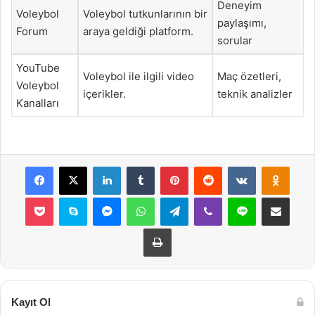
Deneyim
Voleybol
Voleybol tutkunlarının bir
paylaşımı,
Forum
araya geldiği platform.
sorular
YouTube
Voleybol ile ilgili video
Maç özetleri,
Voleybol
içerikler.
teknik analizler
Kanalları
Facebook
X
LinkedIn
Tumblr
Pinterest
Reddit
VKontakte
Odnok
Pocket
Skype
Messenger
WhatsApp
Telegram
Viber
Line
E-Posta ile payla
Yazdır
Kayıt Ol