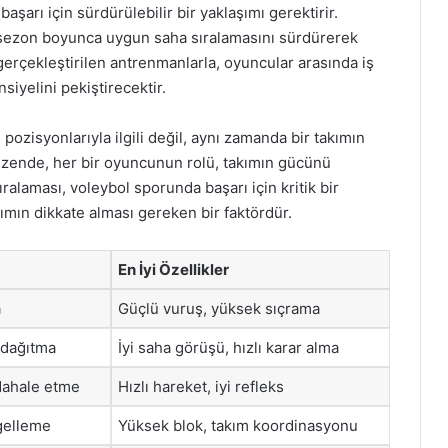
aşarı için sürdürülebilir bir yaklaşımı gerektirir.
üm sezon boyunca uygun saha sıralamasını sürdürerek
gerçekleştirilen antrenmanlarla, oyuncular arasında iş
siyelini pekiştirecektir.
pozisyonlarıyla ilgili değil, aynı zamanda bir takımın
düzende, her bir oyuncunun rolü, takımın gücünü
sıralaması, voleybol sporunda başarı için kritik bir
mın dikkate alması gereken bir faktördür.
En İyi Özellikler
a
Güçlü vuruş, yüksek sıçrama
 dağıtma
İyi saha görüşü, hızlı karar alma
ahale etme
Hızlı hareket, iyi refleks
gelleme
Yüksek blok, takım koordinasyonu