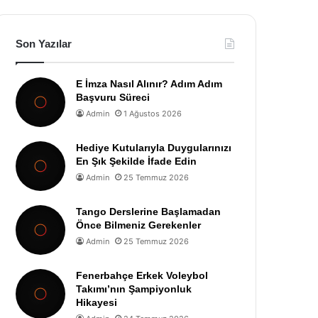
Son Yazılar
E İmza Nasıl Alınır? Adım Adım
Başvuru Süreci
Admin
1 Ağustos 2026
Hediye Kutularıyla Duygularınızı
En Şık Şekilde İfade Edin
Admin
25 Temmuz 2026
Tango Derslerine Başlamadan
Önce Bilmeniz Gerekenler
Admin
25 Temmuz 2026
Fenerbahçe Erkek Voleybol
Takımı’nın Şampiyonluk
Hikayesi