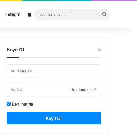
Sitemap
Arama
İletişim
yap
...
Kayıt Ol
Unuttunuz mu?
Beni hatırla
Kayıt Ol