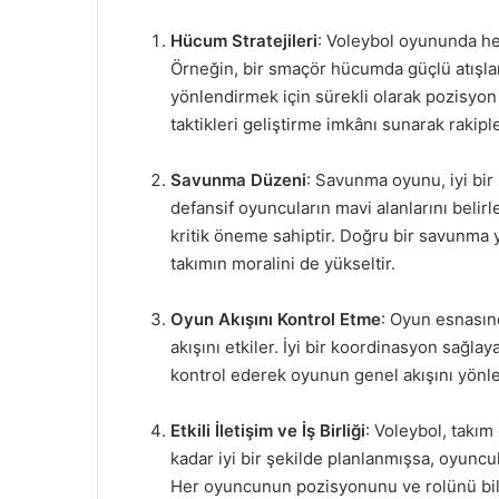
Hücum Stratejileri
: Voleybol oyununda her
Örneğin, bir smaçör hücumda güçlü atışlar
yönlendirmek için sürekli olarak pozisyon 
taktikleri geliştirme imkânı sunarak rakip
Savunma Düzeni
: Savunma oyunu, iyi bir 
defansif oyuncuların mavi alanlarını belir
kritik öneme sahiptir. Doğru bir savunma ye
takımın moralini de yükseltir.
Oyun Akışını Kontrol Etme
: Oyun esnasın
akışını etkiler. İyi bir koordinasyon sağlay
kontrol ederek oyunun genel akışını yönlen
Etkili İletişim ve İş Birliği
: Voleybol, takım
kadar iyi bir şekilde planlanmışsa, oyuncular
Her oyuncunun pozisyonunu ve rolünü bilme