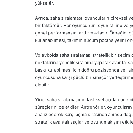
yükseltir.
Ayrıca, saha sıralaması, oyuncuların bireysel yet
bir faktördür. Her oyuncunun, oyun stiline ve 
genel performansını arttırmaktadır. Örneğin, gü
kullanabilmesi, takımın hücum potansiyelini öne
Voleybolda saha sıralaması stratejik bir seçim ol
noktalarına yönelik sıralama yaparak avantaj s
baskı kurabilmesi için doğru pozisyonda yer al
oyuncusuna karşı güçlü bir smaçör yerleştirmek
olabilir.
Yine, saha sıralamasının taktiksel açıdan önem
süreçlerini de etkiler. Antrenörler, oyuncuları
analiz ederek karşılaşma sırasında anında değiş
stratejik avantajı sağlar ve oyunun akışını etkil