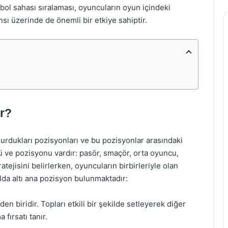
eybol sahası sıralaması, oyuncuların oyun içindeki
nsı üzerinde de önemli bir etkiye sahiptir.
ir?
urdukları pozisyonları ve bu pozisyonlar arasındaki
olü ve pozisyonu vardır: pasör, smaçör, orta oyuncu,
ratejisini belirlerken, oyuncuların birbirleriyle olan
olda altı ana pozisyon bulunmaktadır:
en biridir. Topları etkili bir şekilde setleyerek diğer
ırsatı tanır.