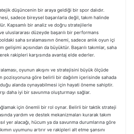
ejik düşüncenin bir araya geldiği bir spor dalıdır.
si, sadece bireysel başarılarla değil, takım halinde
dür. Kapsamlı bir analiz ve doğru stratejilerle
ve uluslararası düzeyde başarılı bir performans
boldaki saha sıralamasının önemi, sadece anlık oyun içi
m gelişimi açısından da büyüktür. Başarılı takımlar, saha
erek rakipleri karşısında avantaj elde ederler.
ralaması, oyunun akışını ve stratejisini büyük ölçüde
n pozisyonuna göre belirli bir dağılım içerisinde sahada
olduğu alanda oynayabilmesi için hayati öneme sahiptir.
arşı daha iyi bir savunma oluşturmayı sağlar.
lamak için önemli bir rol oynar. Belirli bir taktik strateji
asında yardım ve destek mekanizmaları kurarak takım
sıl yer alacağı, hücum ya da savunma durumlarına göre
akımın uyumunu artırır ve rakipleri alt etme şansını