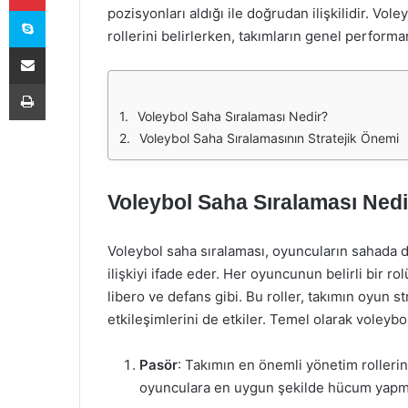
Skype
pozisyonları aldığı ile doğrudan ilişkilidir. Vol
rollerini belirlerken, takımların genel performa
E-Posta ile paylaş
Yazdır
Voleybol Saha Sıralaması Nedir?
Voleybol Saha Sıralamasının Stratejik Önemi
Voleybol Saha Sıralaması Ned
Voleybol saha sıralaması, oyuncuların sahada d
ilişkiyi ifade eder. Her oyuncunun belirli bir r
libero ve defans gibi. Bu roller, takımın oyun st
etkileşimlerini de etkiler. Temel olarak voleyb
Pasör
: Takımın en önemli yönetim rollerind
oyunculara en uygun şekilde hücum yapma f