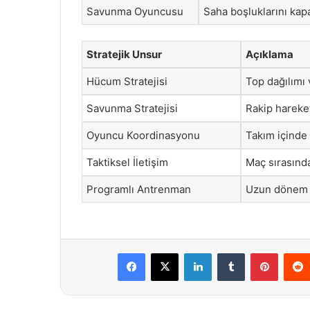
Savunma Oyuncusu
Saha boşluklarını ka
Stratejik Unsur
Açıklama
Hücum Stratejisi
Top dağılımı
Savunma Stratejisi
Rakip hareket
Oyuncu Koordinasyonu
Takım içinde
Taktiksel İletişim
Maç sırasında
Programlı Antrenman
Uzun dönem t
Facebook
X
LinkedIn
Tumblr
Pintere