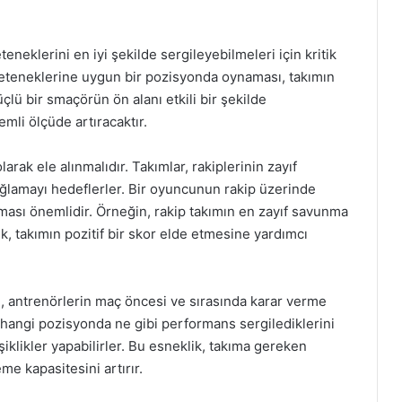
eneklerini en iyi şekilde sergileyebilmeleri için kritik
yeteneklerine uygun bir pozisyonda oynaması, takımın
çlü bir smaçörün ön alanı etkili bir şekilde
mli ölçüde artıracaktır.
arak ele alınmalıdır. Takımlar, rakiplerinin zayıf
ağlamayı hedeflerler. Bir oyuncunun rakip üzerinde
ması önemlidir. Örneğin, rakip takımın en zayıf savunma
, takımın pozitif bir skor elde etmesine yardımcı
i, antrenörlerin maç öncesi ve sırasında karar verme
n hangi pozisyonda ne gibi performans sergilediklerini
iklikler yapabilirler. Bu esneklik, takıma gereken
eme kapasitesini artırır.