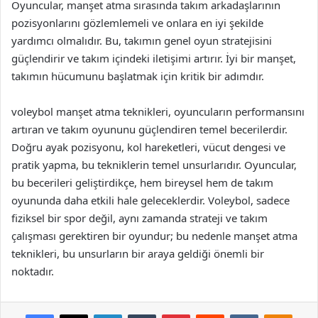
Oyuncular, manşet atma sırasında takım arkadaşlarının
pozisyonlarını gözlemlemeli ve onlara en iyi şekilde
yardımcı olmalıdır. Bu, takımın genel oyun stratejisini
güçlendirir ve takım içindeki iletişimi artırır. İyi bir manşet,
takımın hücumunu başlatmak için kritik bir adımdır.
voleybol manşet atma teknikleri, oyuncuların performansını
artıran ve takım oyununu güçlendiren temel becerilerdir.
Doğru ayak pozisyonu, kol hareketleri, vücut dengesi ve
pratik yapma, bu tekniklerin temel unsurlarıdır. Oyuncular,
bu becerileri geliştirdikçe, hem bireysel hem de takım
oyununda daha etkili hale geleceklerdir. Voleybol, sadece
fiziksel bir spor değil, aynı zamanda strateji ve takım
çalışması gerektiren bir oyundur; bu nedenle manşet atma
teknikleri, bu unsurların bir araya geldiği önemli bir
noktadır.
Facebook
X
LinkedIn
Tumblr
Pinterest
Reddit
VKontakte
Odnok