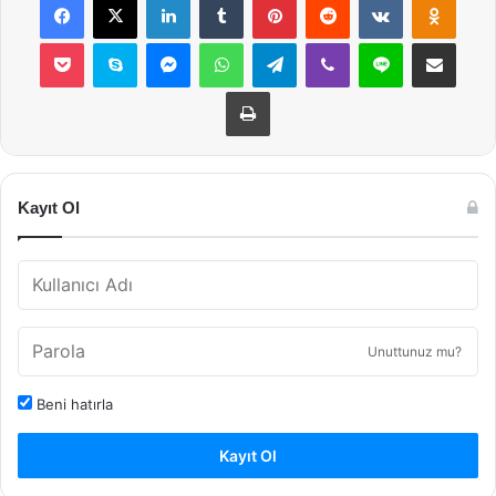
Pocket
Skype
Messenger
WhatsApp
Telegram
Viber
Line
E-Posta ile payla
Yazdır
Kayıt Ol
Unuttunuz mu?
Beni hatırla
Kayıt Ol