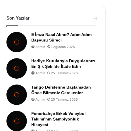
Son Yazılar
E İmza Nasıl Alınır? Adım Adım
Başvuru Süreci
Admin
1 Ağustos 2026
Hediye Kutularıyla Duygularınızı
En Şık Şekilde İfade Edin
Admin
25 Temmuz 2026
Tango Derslerine Başlamadan
Önce Bilmeniz Gerekenler
Admin
25 Temmuz 2026
Fenerbahçe Erkek Voleybol
Takımı’nın Şampiyonluk
Hikayesi