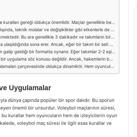
in kazanılması için takımların en az 25 puan alması gerekmektedir. Ancak bir setin bitmesi için aradaki puan farkının en az 2 olması şarttır. Yani, eğer iki takım 24-24 eşitliğe gelirse, set, bir takımın 26 puana ulaşması ile sona erer.
lar genellikle 30 saniye sürer ve takımların oyun stratejilerini gözden geçirebilmeleri için bir fırsat sunar. Mola süreleri, takımın performansını artırmak ve oyuncuların dinlenmesini sağlamak açısından kritik bir öneme sahiptir.
ncular, antrenörleriyle birlikte stratejilerini yeniden gözden geçirebilir ve gerekli taktik değişikliklerini yapabilirler. Ayrıca, bu süre zarfında oyuncuların fiziksel olarak dinlenmesi de önemlidir.
da kalırsa, bu durumda setin süresi uzayabilir. Bu tür durumlar, maçın heyecanını artırır ve izleyicileri daha fazla bağlar. Uzun süren setler, genellikle takımın zihinsel dayanıklılığını da test eder.
15 puan üzerinden oynanır. Bu setin kazanılması için de yine aradaki puan farkının en az 2 olması gerekmektedir. Bu durum, son setin daha da heyecanlı ve kritik bir hale gelmesine yol açar.
ların sakatlanması veya diğer acil durumlar nedeniyle oyun durdurulabilir. Bu tür durumlar, maçın genel süresini etkileyebilir ve genellikle hakemlerin inisiyatifine bırakılır.
de izleyiciler için heyecan verici bir deneyim sunan bu durum, maçın sonucunu belirleyen kritik unsurlar arasında yer almaktadır.
 ve Uygulamalar
ıyla dünya çapında popüler bir spor dalıdır. Bu sporun
ileyen önemli bir unsurdur. Voleybol maçlarının süresi,
, bu kurallar hem oyuncuların hem de izleyicilerin oyun
lede, voleybol maç süresi ile ilgili esas kurallar ve