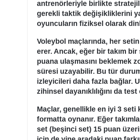
antrenörleriyle birlikte stratej
gerekli taktik değişikliklerini 
oyuncuların fiziksel olarak di
Voleybol maçlarında, her setin
erer. Ancak, eğer bir takım bir
puana ulaşmasını beklemek zo
süresi uzayabilir. Bu tür durum
izleyicileri daha fazla bağlar. 
zihinsel dayanıklılığını da test
Maçlar, genellikle en iyi 3 seti
formatta oynanır. Eğer takımla
set (beşinci set) 15 puan üzer
için de yine aradaki puan fark