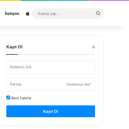
Sitemap
Arama
İletişim
yap
...
Kayıt Ol
Unuttunuz mu?
Beni hatırla
Kayıt Ol