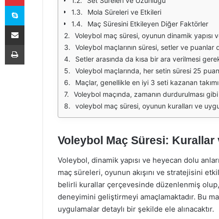
Set Süreleri ve Uzunluğu
Skype
Mola Süreleri ve Etkileri
Maç Süresini Etkileyen Diğer Faktörler
E-Posta ile paylaş
Voleybol maç süresi, oyunun dinamik yapısı ve kuralları gereği oldukça önemlidir. Maçlar genellikle beş set üzerinden oynanır ve her setin belli bir süre içinde tamamlanması beklenir. Her set
Yazdır
Voleybol maçlarının süresi, setler ve puanlar dışında, teknik molalar ve değişiklikler gibi etkenlerle de uzayabilir. Her takım, bir sette iki teknik mola alma hakkına sahiptir. Bu mola
Setler arasında da kısa bir ara verilmesi gerekmektedir. Bu ara genellikle 3 dakikadır ve takımların bir sonraki sete hazırlanmalarını sağlar. Bu süre zarfında oyu
Voleybol maçlarında, her setin süresi 25 puana ulaşıldığında sona erer. Ancak, eğer bir takım bir seti kazanmak için karşı takımın 24 puana ulaşmasını beklemek zorun
Maçlar, genellikle en iyi 3 seti kazanan takımın galip geldiği bir formatta oynanır. Eğer takımlar 2-2 eşitlik durumuna gelirse, son set (beşinci set) 
Voleybol maçında, zamanın durdurulması gibi bir uygulama söz konusu değildir. Ancak, hakemlerin belirlediği belirli kurallar çerçevesinde, oyuncu
voleybol maç süresi, oyunun kuralları ve uygulamaları çerçevesinde oldukça dinamiktir. Hem oyuncular hem 
Voleybol Maç Süresi: Kurallar
Voleybol, dinamik yapısı ve heyecan dolu anlar
maç süreleri, oyunun akışını ve stratejisini etk
belirli kurallar çerçevesinde düzenlenmiş olup
deneyimini geliştirmeyi amaçlamaktadır. Bu maka
uygulamalar detaylı bir şekilde ele alınacaktır.