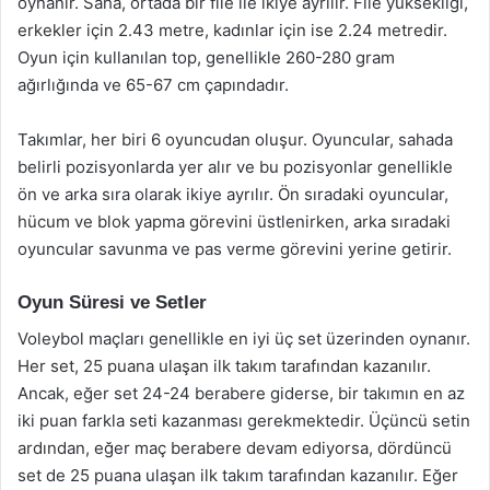
oynanır. Saha, ortada bir file ile ikiye ayrılır. File yüksekliği,
erkekler için 2.43 metre, kadınlar için ise 2.24 metredir.
Oyun için kullanılan top, genellikle 260-280 gram
ağırlığında ve 65-67 cm çapındadır.
Takımlar, her biri 6 oyuncudan oluşur. Oyuncular, sahada
belirli pozisyonlarda yer alır ve bu pozisyonlar genellikle
ön ve arka sıra olarak ikiye ayrılır. Ön sıradaki oyuncular,
hücum ve blok yapma görevini üstlenirken, arka sıradaki
oyuncular savunma ve pas verme görevini yerine getirir.
Oyun Süresi ve Setler
Voleybol maçları genellikle en iyi üç set üzerinden oynanır.
Her set, 25 puana ulaşan ilk takım tarafından kazanılır.
Ancak, eğer set 24-24 berabere giderse, bir takımın en az
iki puan farkla seti kazanması gerekmektedir. Üçüncü setin
ardından, eğer maç berabere devam ediyorsa, dördüncü
set de 25 puana ulaşan ilk takım tarafından kazanılır. Eğer