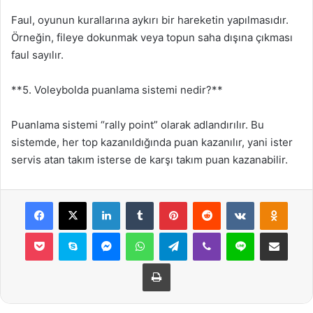
Faul, oyunun kurallarına aykırı bir hareketin yapılmasıdır.
Örneğin, fileye dokunmak veya topun saha dışına çıkması
faul sayılır.
**5. Voleybolda puanlama sistemi nedir?**
Puanlama sistemi “rally point” olarak adlandırılır. Bu
sistemde, her top kazanıldığında puan kazanılır, yani ister
servis atan takım isterse de karşı takım puan kazanabilir.
Facebook
X
LinkedIn
Tumblr
Pinterest
Reddit
VKontakte
Odnok
Pocket
Skype
Messenger
WhatsApp
Telegram
Viber
Line
E-Posta ile payla
Yazdır