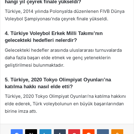
hangi yıl çeyrek finale yükseldi?
Türkiye, 2014 yılında Polonya’da düzenlenen FIVB Dünya
Voleybol Şampiyonası’nda çeyrek finale yükseldi.
4. Türkiye Voleybol Erkek Milli Takımı’nın
gelecekteki hedefleri nelerdir?
Gelecekteki hedefler arasında uluslararası turnuvalarda
daha fazla başarı elde etmek ve genç yeteneklerin
geliştirilmesi bulunmaktadır.
5. Türkiye, 2020 Tokyo Olimpiyat Oyunları’na
katılma hakkı nasıl elde etti?
Türkiye, 2020 Tokyo Olimpiyat Oyunları’na katılma hakkını
elde ederek, Türk voleybolunun en büyük başarılarından
birine imza attı.
Facebook
X
LinkedIn
Tumblr
Pinterest
Reddit
VKontakte
Odnok