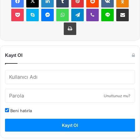
Pocket
Skype
Messenger
WhatsApp
Telegram
Viber
Line
E-Posta ile payla
Yazdır
Kayıt Ol
Unuttunuz mu?
Beni hatırla
Kayıt Ol