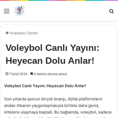
Menü
Ar
Anasayfa
/
Genel
Voleybol Canlı Yayını:
Heyecan Dolu Anlar!
7 Eylül 2024
4 dakika okuma süresi
Voleybol Canlı Yayını: Heyecan Dolu Anlar!
Son yıllarda sporun birçok branşı, dijital platformların
andan itibaren yaygınlaşmasıyla birlikte daha geniş
kitlelere ulaşmaya başladı. Bu bağlamda, voleybol, sadece