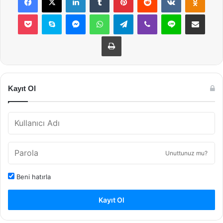
Pocket
Skype
Messenger
WhatsApp
Telegram
Viber
Line
E-Posta ile payla
Yazdır
Kayıt Ol
Unuttunuz mu?
Beni hatırla
Kayıt Ol