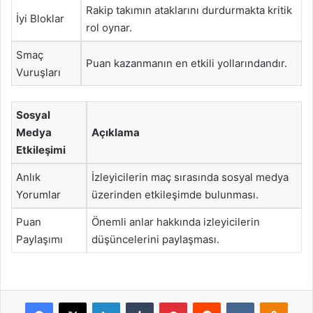
Rakip takımın ataklarını durdurmakta kritik
İyi Bloklar
rol oynar.
Smaç
Puan kazanmanın en etkili yollarındandır.
Vuruşları
Sosyal
Medya
Açıklama
Etkileşimi
Anlık
İzleyicilerin maç sırasında sosyal medya
Yorumlar
üzerinden etkileşimde bulunması.
Puan
Önemli anlar hakkında izleyicilerin
Paylaşımı
düşüncelerini paylaşması.
Facebook
X
LinkedIn
Tumblr
Pinterest
Reddit
VKontakte
Odnok