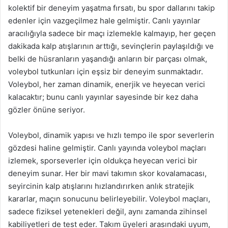
kolektif bir deneyim yaşatma fırsatı, bu spor dallarını takip
edenler için vazgeçilmez hale gelmiştir. Canlı yayınlar
aracılığıyla sadece bir maçı izlemekle kalmayıp, her geçen
dakikada kalp atışlarının arttığı, sevinçlerin paylaşıldığı ve
belki de hüsranların yaşandığı anların bir parçası olmak,
voleybol tutkunları için eşsiz bir deneyim sunmaktadır.
Voleybol, her zaman dinamik, enerjik ve heyecan verici
kalacaktır; bunu canlı yayınlar sayesinde bir kez daha
gözler önüne seriyor.
Voleybol, dinamik yapısı ve hızlı tempo ile spor severlerin
gözdesi haline gelmiştir. Canlı yayında voleybol maçları
izlemek, sporseverler için oldukça heyecan verici bir
deneyim sunar. Her bir mavi takımın skor kovalamacası,
seyircinin kalp atışlarını hızlandırırken anlık stratejik
kararlar, maçın sonucunu belirleyebilir. Voleybol maçları,
sadece fiziksel yetenekleri değil, aynı zamanda zihinsel
kabiliyetleri de test eder. Takım üyeleri arasındaki uyum,