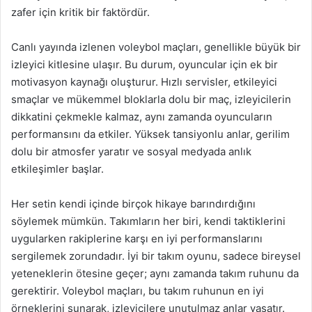
zafer için kritik bir faktördür.
Canlı yayında izlenen voleybol maçları, genellikle büyük bir
izleyici kitlesine ulaşır. Bu durum, oyuncular için ek bir
motivasyon kaynağı oluşturur. Hızlı servisler, etkileyici
smaçlar ve mükemmel bloklarla dolu bir maç, izleyicilerin
dikkatini çekmekle kalmaz, aynı zamanda oyuncuların
performansını da etkiler. Yüksek tansiyonlu anlar, gerilim
dolu bir atmosfer yaratır ve sosyal medyada anlık
etkileşimler başlar.
Her setin kendi içinde birçok hikaye barındırdığını
söylemek mümkün. Takımların her biri, kendi taktiklerini
uygularken rakiplerine karşı en iyi performanslarını
sergilemek zorundadır. İyi bir takım oyunu, sadece bireysel
yeteneklerin ötesine geçer; aynı zamanda takım ruhunu da
gerektirir. Voleybol maçları, bu takım ruhunun en iyi
örneklerini sunarak, izleyicilere unutulmaz anlar yaşatır.