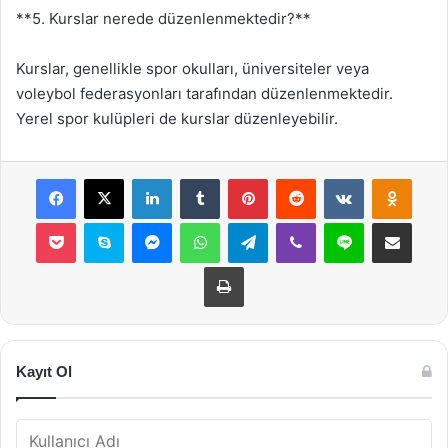
**5. Kurslar nerede düzenlenmektedir?**
Kurslar, genellikle spor okulları, üniversiteler veya
voleybol federasyonları tarafından düzenlenmektedir.
Yerel spor kulüpleri de kurslar düzenleyebilir.
Facebook
X
LinkedIn
Tumblr
Pinterest
Reddit
VKontakte
Odnok
Pocket
Skype
Messenger
WhatsApp
Telegram
Viber
Line
E-Posta ile payla
Yazdır
Kayıt Ol