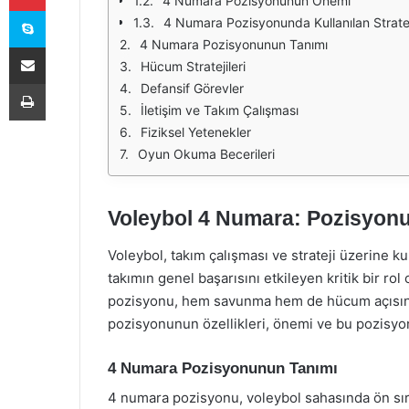
4 Numara Pozisyonunun Önemi
Skype
4 Numara Pozisyonunda Kullanılan Stratej
4 Numara Pozisyonunun Tanımı
E-Posta ile paylaş
Hücum Stratejileri
Yazdır
Defansif Görevler
İletişim ve Takım Çalışması
Fiziksel Yetenekler
Oyun Okuma Becerileri
Voleybol 4 Numara: Pozisyonun
Voleybol, takım çalışması ve strateji üzerine k
takımın genel başarısını etkileyen kritik bir r
pozisyonu, hem savunma hem de hücum açısınd
pozisyonunun özellikleri, önemi ve bu pozisyona 
4 Numara Pozisyonunun Tanımı
4 numara pozisyonu, voleybol sahasında ön sıra