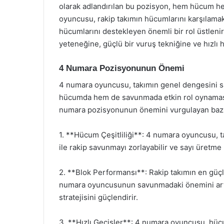
olarak adlandırılan bu pozisyon, hem hücum h
oyuncusu, rakip takımın hücumlarını karşılamak
hücumlarını destekleyen önemli bir rol üstlenir
yeteneğine, güçlü bir vuruş tekniğine ve hızlı h
4 Numara Pozisyonunun Önemi
4 numara oyuncusu, takımın genel dengesini sa
hücumda hem de savunmada etkin rol oynaması,
numara pozisyonunun önemini vurgulayan bazı
1. **Hücum Çeşitliliği**: 4 numara oyuncusu, tak
ile rakip savunmayı zorlayabilir ve sayı üretme 
2. **Blok Performansı**: Rakip takımın en güçl
numara oyuncusunun savunmadaki önemini artırı
stratejisini güçlendirir.
3. **Hızlı Geçişler**: 4 numara oyuncusu, hü