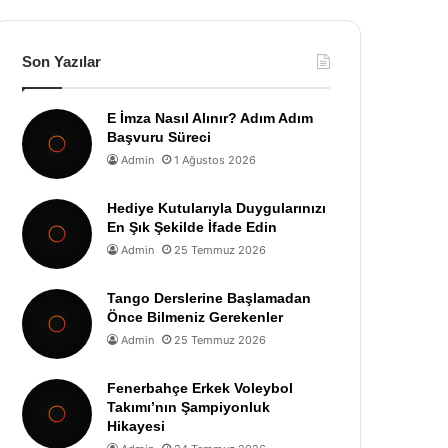
Son Yazılar
E İmza Nasıl Alınır? Adım Adım
Başvuru Süreci
Admin
1 Ağustos 2026
Hediye Kutularıyla Duygularınızı
En Şık Şekilde İfade Edin
Admin
25 Temmuz 2026
Tango Derslerine Başlamadan
Önce Bilmeniz Gerekenler
Admin
25 Temmuz 2026
Fenerbahçe Erkek Voleybol
Takımı’nın Şampiyonluk
Hikayesi