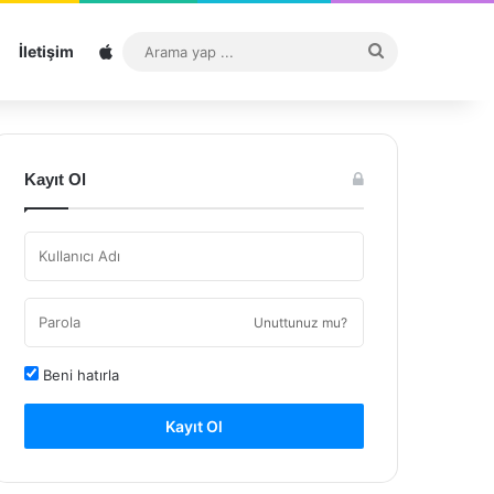
Sitemap
Arama
İletişim
yap
...
Kayıt Ol
Unuttunuz mu?
Beni hatırla
Kayıt Ol