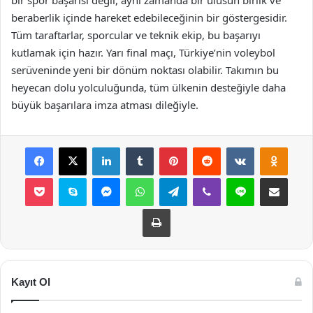
beraberlik içinde hareket edebileceğinin bir göstergesidir.
Tüm taraftarlar, sporcular ve teknik ekip, bu başarıyı
kutlamak için hazır. Yarı final maçı, Türkiye’nin voleybol
serüveninde yeni bir dönüm noktası olabilir. Takımın bu
heyecan dolu yolculuğunda, tüm ülkenin desteğiyle daha
büyük başarılara imza atması dileğiyle.
Facebook
X
LinkedIn
Tumblr
Pinterest
Reddit
VKontakte
Odnok
Pocket
Skype
Messenger
WhatsApp
Telegram
Viber
Line
E-Posta ile payla
Yazdır
Kayıt Ol