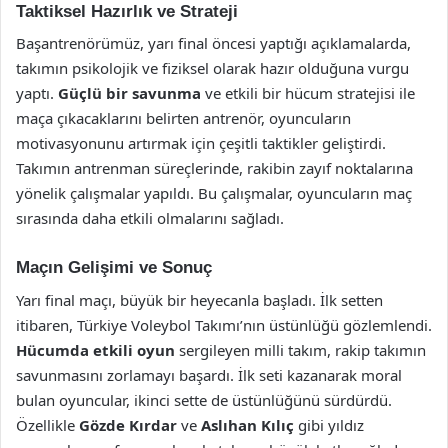
Taktiksel Hazırlık ve Strateji
Başantrenörümüz, yarı final öncesi yaptığı açıklamalarda,
takımın psikolojik ve fiziksel olarak hazır olduğuna vurgu
yaptı.
Güçlü bir savunma
ve etkili bir hücum stratejisi ile
maça çıkacaklarını belirten antrenör, oyuncuların
motivasyonunu artırmak için çeşitli taktikler geliştirdi.
Takımın antrenman süreçlerinde, rakibin zayıf noktalarına
yönelik çalışmalar yapıldı. Bu çalışmalar, oyuncuların maç
sırasında daha etkili olmalarını sağladı.
Maçın Gelişimi ve Sonuç
Yarı final maçı, büyük bir heyecanla başladı. İlk setten
itibaren, Türkiye Voleybol Takımı’nın üstünlüğü gözlemlendi.
Hücumda etkili oyun
sergileyen milli takım, rakip takımın
savunmasını zorlamayı başardı. İlk seti kazanarak moral
bulan oyuncular, ikinci sette de üstünlüğünü sürdürdü.
Özellikle
Gözde Kırdar
ve
Aslıhan Kılıç
gibi yıldız