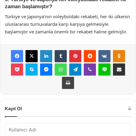
zaman başlamıştır?
Türkiye ve Japonya’nın voleyboldaki rekabeti, her iki ülkenin
uluslararası turnuvalarda karşı karşıya gelmesiyle
başlamıştır ve zamanla önemli bir rekabet haline gelmiştir.
Facebook
X
LinkedIn
Tumblr
Pinterest
Reddit
VKontakte
Odnok
Pocket
Skype
Messenger
WhatsApp
Telegram
Viber
Line
E-Posta ile payla
Yazdır
Kayıt Ol