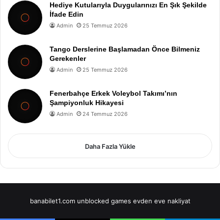
Hediye Kutularıyla Duygularınızı En Şık Şekilde
İfade Edin
Admin
25 Temmuz 2026
Tango Derslerine Başlamadan Önce Bilmeniz
Gerekenler
Admin
25 Temmuz 2026
Fenerbahçe Erkek Voleybol Takımı’nın
Şampiyonluk Hikayesi
Admin
24 Temmuz 2026
Daha Fazla Yükle
banabilet1.com
unblocked games
evden eve nakliyat