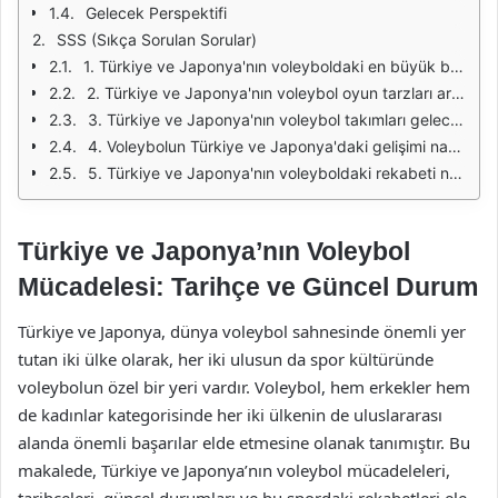
Gelecek Perspektifi
SSS (Sıkça Sorulan Sorular)
1. Türkiye ve Japonya'nın voleyboldaki en büyük başarıları nelerdir?
2. Türkiye ve Japonya'nın voleybol oyun tarzları arasında ne gibi farklar vardır?
3. Türkiye ve Japonya'nın voleybol takımları gelecekte nasıl bir performans gösterebilir?
4. Voleybolun Türkiye ve Japonya'daki gelişimi nasıl olmuştur?
5. Türkiye ve Japonya'nın voleyboldaki rekabeti ne zaman başlamıştır?
Türkiye ve Japonya’nın Voleybol
Mücadelesi: Tarihçe ve Güncel Durum
Türkiye ve Japonya, dünya voleybol sahnesinde önemli yer
tutan iki ülke olarak, her iki ulusun da spor kültüründe
voleybolun özel bir yeri vardır. Voleybol, hem erkekler hem
de kadınlar kategorisinde her iki ülkenin de uluslararası
alanda önemli başarılar elde etmesine olanak tanımıştır. Bu
makalede, Türkiye ve Japonya’nın voleybol mücadeleleri,
tarihçeleri, güncel durumları ve bu spordaki rekabetleri ele