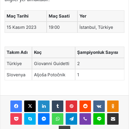
Maç Tarihi
Maç Saati
Yer
15 Kasım 2023
19:00
İstanbul, Türkiye
Takım Adı
Koç
Şampiyonluk Sayısı
Türkiye
Giovanni Guidetti
2
Slovenya
Aljoša Potočnik
1
Facebook
X
LinkedIn
Tumblr
Pinterest
Reddit
VKontakte
Odnok
Pocket
Skype
Messenger
WhatsApp
Telegram
Viber
Line
E-Posta ile payla
Yazdır