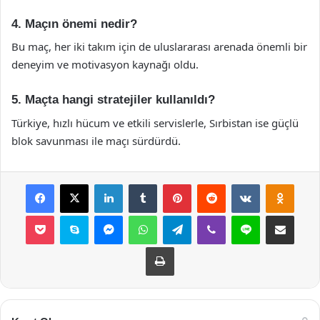
4. Maçın önemi nedir?
Bu maç, her iki takım için de uluslararası arenada önemli bir
deneyim ve motivasyon kaynağı oldu.
5. Maçta hangi stratejiler kullanıldı?
Türkiye, hızlı hücum ve etkili servislerle, Sırbistan ise güçlü
blok savunması ile maçı sürdürdü.
Facebook
X
LinkedIn
Tumblr
Pinterest
Reddit
VKontakte
Odnok
Pocket
Skype
Messenger
WhatsApp
Telegram
Viber
Line
E-Posta ile payla
Yazdır