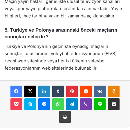
Maçın yayın hakları, genellikle ulusal televizyon kanalları
veya spor yayın platformları tarafından alınmaktadır. Yayın
bilgileri, maç tarihine yakın bir zamanda açıklanacaktır.
5. Türkiye ve Polonya arasındaki önceki maçların
sonuçları nelerdir?
Türkiye ve Polonya’nın geçmişte oynadığı maçların
sonuçları, uluslararası voleybol federasyonunun (FIVB)
resmi web sitesinde veya her iki ülkenin voleybol
federasyonlarının web sitelerinde bulunabilir.
Facebook
X
LinkedIn
Tumblr
Pinterest
Reddit
VKontakte
Odnok
Pocket
Skype
Messenger
WhatsApp
Telegram
Viber
Line
E-Posta ile payla
Yazdır