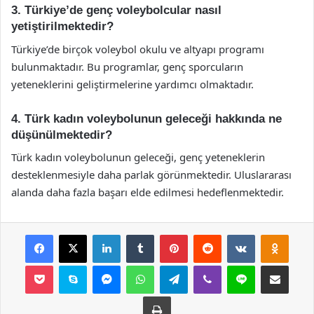
3. Türkiye’de genç voleybolcular nasıl
yetiştirilmektedir?
Türkiye’de birçok voleybol okulu ve altyapı programı
bulunmaktadır. Bu programlar, genç sporcuların
yeteneklerini geliştirmelerine yardımcı olmaktadır.
4. Türk kadın voleybolunun geleceği hakkında ne
düşünülmektedir?
Türk kadın voleybolunun geleceği, genç yeteneklerin
desteklenmesiyle daha parlak görünmektedir. Uluslararası
alanda daha fazla başarı elde edilmesi hedeflenmektedir.
Facebook
X
LinkedIn
Tumblr
Pinterest
Reddit
VKontakte
Odnok
Pocket
Skype
Messenger
WhatsApp
Telegram
Viber
Line
E-Posta ile payla
Yazdır