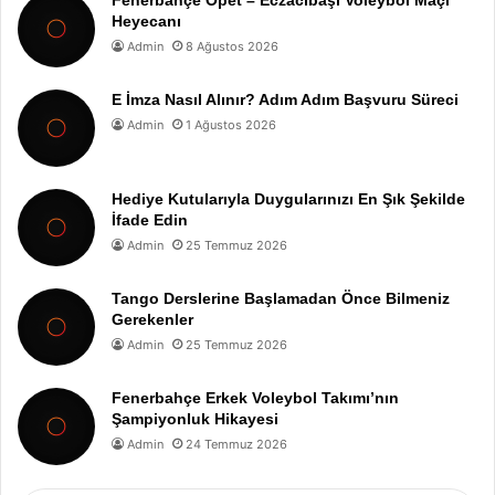
Fenerbahçe Opet – Eczacıbaşı Voleybol Maçı
Heyecanı
Admin
8 Ağustos 2026
E İmza Nasıl Alınır? Adım Adım Başvuru Süreci
Admin
1 Ağustos 2026
Hediye Kutularıyla Duygularınızı En Şık Şekilde
İfade Edin
Admin
25 Temmuz 2026
Tango Derslerine Başlamadan Önce Bilmeniz
Gerekenler
Admin
25 Temmuz 2026
Fenerbahçe Erkek Voleybol Takımı’nın
Şampiyonluk Hikayesi
Admin
24 Temmuz 2026