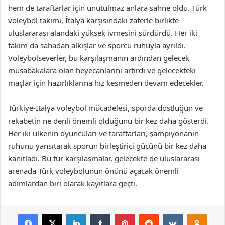
hem de taraftarlar için unutulmaz anlara sahne oldu. Türk
voleybol takımı, İtalya karşısındaki zaferle birlikte
uluslararası alandaki yüksek ivmesini sürdürdü. Her iki
takım da sahadan alkışlar ve sporcu ruhuyla ayrıldı.
Voleybolseverler, bu karşılaşmanın ardından gelecek
müsabakalara olan heyecanlarını artırdı ve gelecekteki
maçlar için hazırlıklarına hız kesmeden devam edecekler.
Türkiye-İtalya voleybol mücadelesi, sporda dostluğun ve
rekabetin ne denli önemli olduğunu bir kez daha gösterdi.
Her iki ülkenin oyuncuları ve taraftarları, şampiyonanın
ruhunu yansıtarak sporun birleştirici gücünü bir kez daha
kanıtladı. Bu tür karşılaşmalar, gelecekte de uluslararası
arenada Türk voleybolunun önünü açacak önemli
adımlardan biri olarak kayıtlara geçti.
Facebook
X
LinkedIn
Tumblr
Pinterest
Reddit
VKontakte
Odnok