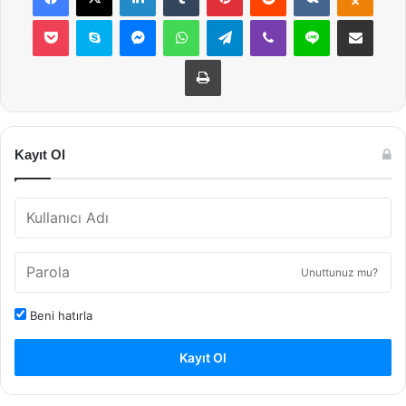
Pocket
Skype
Messenger
WhatsApp
Telegram
Viber
Line
E-Posta ile payla
Yazdır
Kayıt Ol
Unuttunuz mu?
Beni hatırla
Kayıt Ol