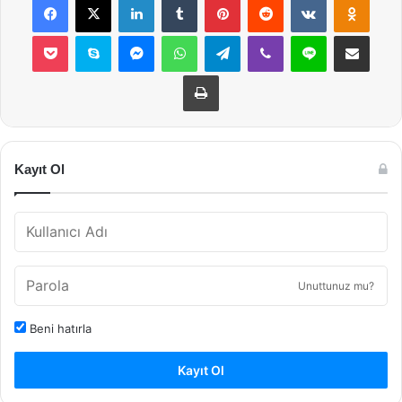
Pocket
Skype
Messenger
WhatsApp
Telegram
Viber
Line
E-Posta ile payla
Yazdır
Kayıt Ol
Unuttunuz mu?
Beni hatırla
Kayıt Ol