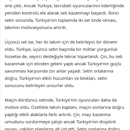
öne çıktı. Ancak Türkiye, tecrübeli oyuncularının liderliğinde
yeniden kontrolü ele alarak seti kazanmayı başardı. İkinci
setin sonunda, Türkiye’nin toplamda iki set önde olması,
takımın motivasyonunu artırdı.
Üçüncü set ise, her iki takım için de belirleyici bir dönem
oldu. Türkiye, üçüncü setin başında bir miktar yorgunluk
hissetse de, seyirci desteğiyle tekrar toparlandı. Çin, bu seti
kazanmak için elinden geleni yaptı ancak Türkiye’nin güçlü
savunması karşısında zor anlar yaşadı. Setin ortalarına
doğru, Türkiye’nın etkili hücumları ve blokları, setin
sonucunu belirleyen unsurlar oldu.
Maçın dördüncü setinde, Türkiye’nin oyuncuları daha da
motive oldu. Özellikle takım kaptanı, maçın sonlarına doğru
yaptığı etkili ataklarla farkı artırdı. Çin, maçı kazanma
umudunu sürdürmeye çalıştı ancak Türkiye’nin disiplinli
oyunu, rakibin planlarını alt üst etti. Setin sonlarına doğru,