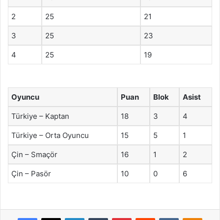
2
25
21
3
25
23
4
25
19
Oyuncu
Puan
Blok
Asist
Türkiye – Kaptan
18
3
4
Türkiye – Orta Oyuncu
15
5
1
Çin – Smaçör
16
1
2
Çin – Pasör
10
0
6
Facebook
X
LinkedIn
Tumblr
Pinterest
Reddit
VKontakte
Odnok