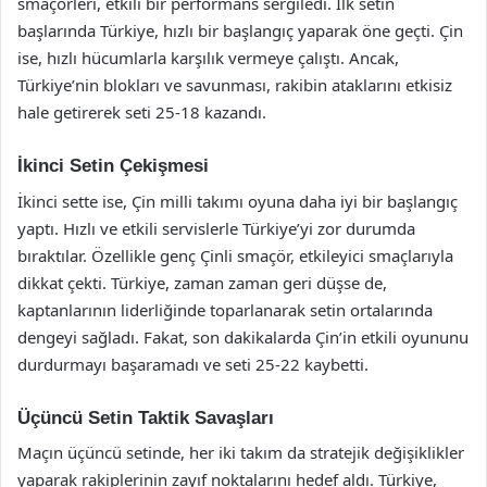
smaçörleri, etkili bir performans sergiledi. İlk setin
başlarında Türkiye, hızlı bir başlangıç yaparak öne geçti. Çin
ise, hızlı hücumlarla karşılık vermeye çalıştı. Ancak,
Türkiye’nin blokları ve savunması, rakibin ataklarını etkisiz
hale getirerek seti 25-18 kazandı.
İkinci Setin Çekişmesi
İkinci sette ise, Çin milli takımı oyuna daha iyi bir başlangıç
yaptı. Hızlı ve etkili servislerle Türkiye’yi zor durumda
bıraktılar. Özellikle genç Çinli smaçör, etkileyici smaçlarıyla
dikkat çekti. Türkiye, zaman zaman geri düşse de,
kaptanlarının liderliğinde toparlanarak setin ortalarında
dengeyi sağladı. Fakat, son dakikalarda Çin’in etkili oyununu
durdurmayı başaramadı ve seti 25-22 kaybetti.
Üçüncü Setin Taktik Savaşları
Maçın üçüncü setinde, her iki takım da stratejik değişiklikler
yaparak rakiplerinin zayıf noktalarını hedef aldı. Türkiye,