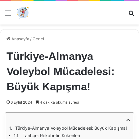
Menü
Ar
Anasayfa
/
Genel
Türkiye-Almanya
Voleybol Mücadelesi:
Büyük Kapışma!
6 Eylül 2024
4 dakika okuma süresi
Türkiye-Almanya Voleybol Mücadelesi: Büyük Kapışma!
Tarihçe: Rekabetin Kökenleri