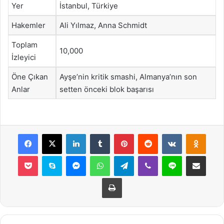
Yer
İstanbul, Türkiye
Hakemler
Ali Yılmaz, Anna Schmidt
Toplam
10,000
İzleyici
Öne Çıkan
Ayşe’nin kritik smashi, Almanya’nın son
Anlar
setten önceki blok başarısı
Facebook
X
LinkedIn
Tumblr
Pinterest
Reddit
VKontakte
Odnok
Pocket
Skype
Messenger
WhatsApp
Telegram
Viber
Line
E-Posta ile payla
Yazdır