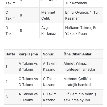
Takımı
Tur Kazananı
C
Mehmet
En İyi Oyuncu, 1. Tur
8
Takımı
Çelik
Kazananı
D
Ayşe
Haftanın Takımı, En
8
Takımı
Korkmaz
Yüksek Puan
Hafta
Karşılaşma
Sonuç
Öne Çıkan Anlar
A Takımı vs
A Takımı
Ahmet Yılmaz’ın
1
B Takımı
Kazandı
muhteşem smaçları
C Takımı vs
C Takımı
Mehmet Çelik’in
2
D Takımı
Kazandı
stratejik hamlesi
A Takımı vs
C Takımı
Elif Demir’in müthiş
3
C Takımı
Kazandı
savunma oyunu