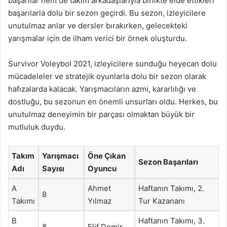
başarılar hem de takım arkadaşlarıyla birlikte elde ettikleri
başarılarla dolu bir sezon geçirdi. Bu sezon, izleyicilere
unutulmaz anlar ve dersler bırakırken, gelecekteki
yarışmalar için de ilham verici bir örnek oluşturdu.
Survivor Voleybol 2021, izleyicilere sunduğu heyecan dolu
mücadeleler ve stratejik oyunlarla dolu bir sezon olarak
hafızalarda kalacak. Yarışmacıların azmi, kararlılığı ve
dostluğu, bu sezonun en önemli unsurları oldu. Herkes, bu
unutulmaz deneyimin bir parçası olmaktan büyük bir
mutluluk duydu.
Takım
Yarışmacı
Öne Çıkan
Sezon Başarıları
Adı
Sayısı
Oyuncu
A
Ahmet
Haftanın Takımı, 2.
8
Takımı
Yılmaz
Tur Kazananı
B
Haftanın Takımı, 3.
8
Elif Demir