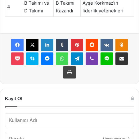
B Takımı vs
B Takımı
Ayşe Korkmaz’ın
4
D Takımı
Kazandı
liderlik yetenekleri
Facebook
X
LinkedIn
Tumblr
Pinterest
Reddit
VKontakte
Odnok
Pocket
Skype
Messenger
WhatsApp
Telegram
Viber
Line
E-Posta ile payla
Yazdır
Kayıt Ol
Unuttunuz mu?