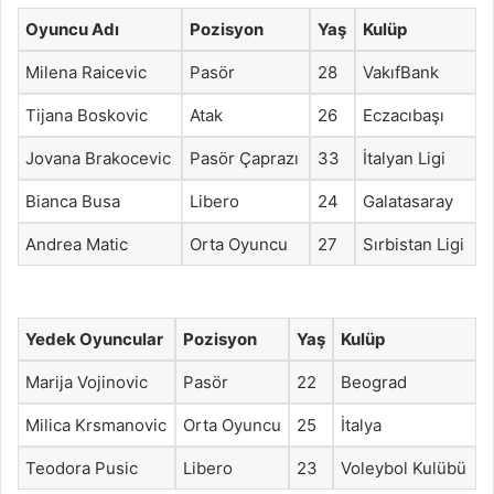
Oyuncu Adı
Pozisyon
Yaş
Kulüp
Milena Raicevic
Pasör
28
VakıfBank
Tijana Boskovic
Atak
26
Eczacıbaşı
Jovana Brakocevic
Pasör Çaprazı
33
İtalyan Ligi
Bianca Busa
Libero
24
Galatasaray
Andrea Matic
Orta Oyuncu
27
Sırbistan Ligi
Yedek Oyuncular
Pozisyon
Yaş
Kulüp
Marija Vojinovic
Pasör
22
Beograd
Milica Krsmanovic
Orta Oyuncu
25
İtalya
Teodora Pusic
Libero
23
Voleybol Kulübü