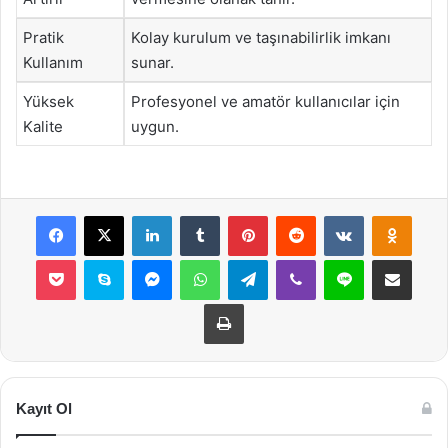
Pratik
Kolay kurulum ve taşınabilirlik imkanı
Kullanım
sunar.
Yüksek
Profesyonel ve amatör kullanıcılar için
Kalite
uygun.
Facebook
X
LinkedIn
Tumblr
Pinterest
Reddit
VKontakte
Odnok
Pocket
Skype
Messenger
WhatsApp
Telegram
Viber
Line
E-Posta ile payla
Yazdır
Kayıt Ol