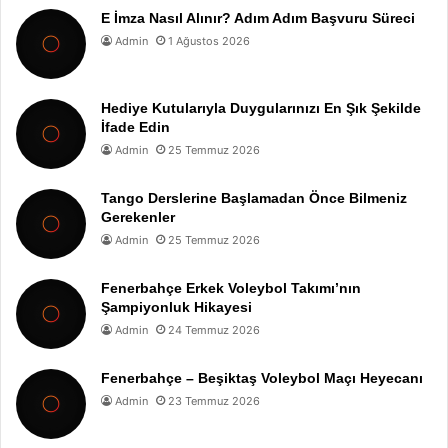
E İmza Nasıl Alınır? Adım Adım Başvuru Süreci
Admin
1 Ağustos 2026
Hediye Kutularıyla Duygularınızı En Şık Şekilde
İfade Edin
Admin
25 Temmuz 2026
Tango Derslerine Başlamadan Önce Bilmeniz
Gerekenler
Admin
25 Temmuz 2026
Fenerbahçe Erkek Voleybol Takımı’nın
Şampiyonluk Hikayesi
Admin
24 Temmuz 2026
Fenerbahçe – Beşiktaş Voleybol Maçı Heyecanı
Admin
23 Temmuz 2026