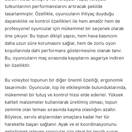
tutkunlarının performanslarını artıracak şekilde
tasarlanmıştır. Özellikle, oyuncuların ihtiyaç duyduğu
dayanıklılık ve kontrol özellikleri ile hem amatör hem de
profesyonel oyuncular için mükemmel bir seçenek olarak
öne çıkıyor. Bu topun dikişli yapısı, hem hava basıncını
daha uzun süre korumasını sağlar, hem de zorlu oyun
koşullarında dahi performans göstermesine olanak tanır.
Bu, oyuncuların maç sırasında kayıplarını asgariye indiren
bir özelliktir.
Bu voleybol topunun bir diğer önemli özelliği, ergonomik
tasarımıdır. Oyuncular, top ile etkileşimde bulunduklarında,
mükemmel bir tutuş ve kontrol hissi elde ederler. Yüksek
kaliteli malzemeler kullanılarak üretilmiş olması, topun
zeminle olan teması sırasında kayma olasılığını azaltır.
Böylece, servis atışlarından smaçlara kadar her tür
harekette başarı sağlanır. Ayak ve el koordinasyonunu
geliştirmek isteyen sporcular için ideal bir tercih sunar.