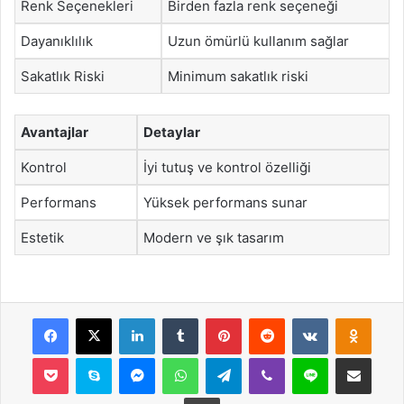
Renk Seçenekleri
Birden fazla renk seçeneği
Dayanıklılık
Uzun ömürlü kullanım sağlar
Sakatlık Riski
Minimum sakatlık riski
Avantajlar
Detaylar
Kontrol
İyi tutuş ve kontrol özelliği
Performans
Yüksek performans sunar
Estetik
Modern ve şık tasarım
Facebook
X
LinkedIn
Tumblr
Pinterest
Reddit
VKontakte
Odnok
Pocket
Skype
Messenger
WhatsApp
Telegram
Viber
Line
E-Posta ile payla
Yazdır