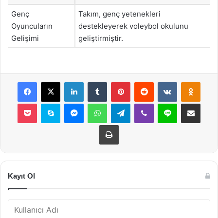
Genç
Takım, genç yetenekleri
Oyuncuların
destekleyerek voleybol okulunu
Gelişimi
geliştirmiştir.
Facebook
X
LinkedIn
Tumblr
Pinterest
Reddit
VKontakte
Odnok
Pocket
Skype
Messenger
WhatsApp
Telegram
Viber
Line
E-Posta ile payla
Yazdır
Kayıt Ol