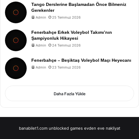
Tango Derslerine Başlamadan Önce Bilmeniz
Gerekenler
Admin
25 Temmuz 2026
Fenerbahçe Erkek Voleybol Takımı’nın
Şampiyonluk Hikayesi
Admin
24 Temmuz 2026
Fenerbahçe – Beşiktaş Voleybol Maçı Heyecanı
Admin
23 Temmuz 2026
Daha Fazla Yükle
banabilet1.com
unblocked games
evden eve nakliyat