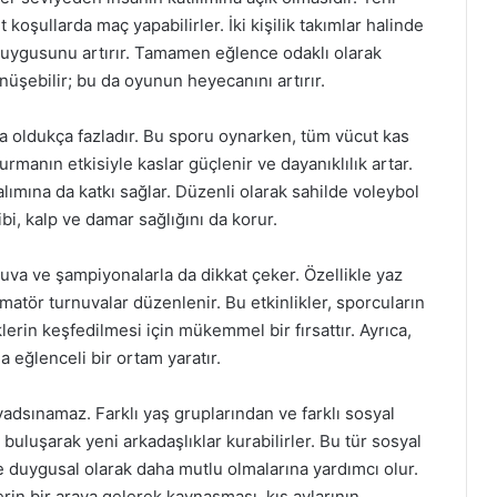
 koşullarda maç yapabilirler. İki kişilik takımlar halinde
 duygusunu artırır. Tamamen eğlence odaklı olarak
nüşebilir; bu da oyunun heyecanını artırır.
da oldukça fazladır. Bu sporu oynarken, tüm vücut kas
urmanın etkisiyle kaslar güçlenir ve dayanıklılık artar.
alımına da katkı sağlar. Düzenli olarak sahilde voleybol
bi, kalp ve damar sağlığını da korur.
va ve şampiyonalarla da dikkat çeker. Özellikle yaz
matör turnuvalar düzenlenir. Bu etkinlikler, sporcuların
erin keşfedilmesi için mükemmel bir fırsattır. Ayrıca,
 eğlenceli bir ortam yaratır.
dsınamaz. Farklı yaş gruplarından ve farklı sosyal
 buluşarak yeni arkadaşlıklar kurabilirler. Bu tür sosyal
r ve duygusal olarak daha mutlu olmalarına yardımcı olur.
ilerin bir araya gelerek kaynaşması, kış aylarının