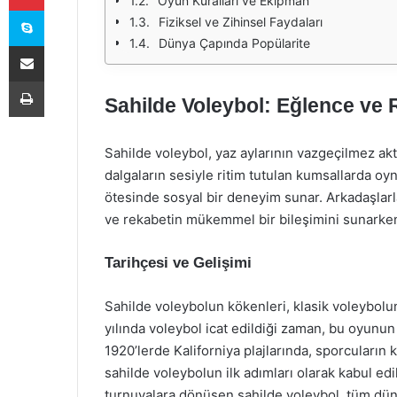
Oyun Kuralları ve Ekipman
Skype
Fiziksel ve Zihinsel Faydaları
Dünya Çapında Popülarite
E-Posta ile paylaş
Yazdır
Sahilde Voleybol: Eğlence ve
Sahilde voleybol, yaz aylarının vazgeçilmez akti
dalgaların sesiyle ritim tutulan kumsallarda oyn
ötesinde sosyal bir deneyim sunar. Arkadaşlarla
ve rekabetin mükemmel bir bileşimini sunarken, 
Tarihçesi ve Gelişimi
Sahilde voleybolun kökenleri, klasik voleybolu
yılında voleybol icat edildiği zaman, bu oyunu
1920’lerde Kaliforniya plajlarında, sporcuların 
sahilde voleybolun ilk adımları olarak kabul ed
turnuvalara dönüşen sahilde voleybol, tüm düny