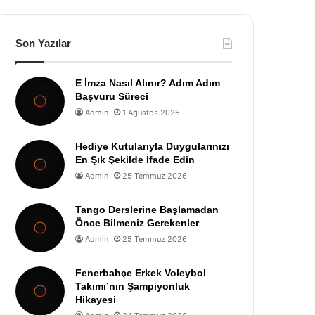
Son Yazılar
E İmza Nasıl Alınır? Adım Adım
Başvuru Süreci
Admin
1 Ağustos 2026
Hediye Kutularıyla Duygularınızı
En Şık Şekilde İfade Edin
Admin
25 Temmuz 2026
Tango Derslerine Başlamadan
Önce Bilmeniz Gerekenler
Admin
25 Temmuz 2026
Fenerbahçe Erkek Voleybol
Takımı’nın Şampiyonluk
Hikayesi