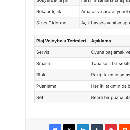
Sosyal Etkileşim
Farklı insanlarla tanışma 
Rekabetçilik
Amatör ve profesyonel 
Stres Giderme
Açık havada yapılan spor, 
Plaj Voleybolu Terimleri
Açıklama
Servis
Oyuna başlamak ve
Smash
Topa sert bir şekil
Blok
Rakip takımın smas
Puanlama
Her iki takımın da 
Set
Belirli bir puana u
Facebook
X
LinkedIn
Tumblr
Pintere