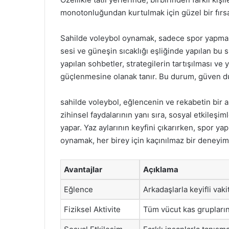
monotonluğundan kurtulmak için güzel bir fırsa
Sahilde voleybol oynamak, sadece spor yapmanın
sesi ve güneşin sıcaklığı eşliğinde yapılan bu s
yapılan sohbetler, strategilerin tartışılması ve
güçlenmesine olanak tanır. Bu durum, güven duy
sahilde voleybol, eğlencenin ve rekabetin bir a
zihinsel faydalarının yanı sıra, sosyal etkileşim
yapar. Yaz aylarının keyfini çıkarırken, spor 
oynamak, her birey için kaçınılmaz bir deneyim 
Avantajlar
Açıklama
Eğlence
Arkadaşlarla keyifli vak
Fiziksel Aktivite
Tüm vücut kas gruplarını