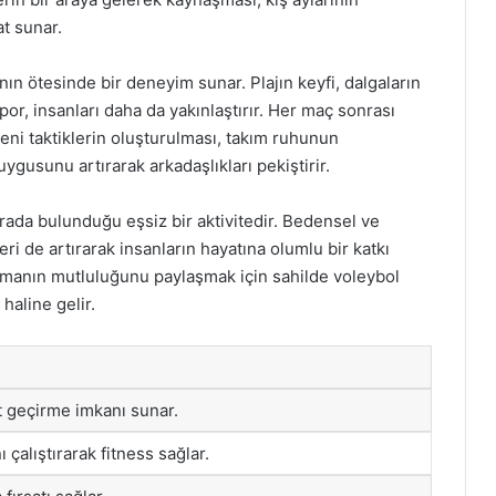
t sunar.
 ötesinde bir deneyim sunar. Plajın keyfi, dalgaların
por, insanları daha da yakınlaştırır. Her maç sonrası
 yeni taktiklerin oluşturulması, takım ruhunun
gusunu artırarak arkadaşlıkları pekiştirir.
rada bulunduğu eşsiz bir aktivitedir. Bedensel ve
leri de artırarak insanların hayatına olumlu bir katkı
yapmanın mutluluğunu paylaşmak için sahilde voleybol
haline gelir.
it geçirme imkanı sunar.
 çalıştırarak fitness sağlar.