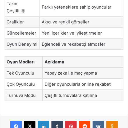
Takım
Farklı yeteneklere sahip oyuncular
Çeşitliliği
Grafikler
Akıcı ve renkli görseller
Güncellemeler
Yeni içerikler ve iyileştirmeler
Oyun Deneyimi
Eğlenceli ve rekabetçi atmosfer
Oyun Modları
Açıklama
Tek Oyunculu
Yapay zeka ile maç yapma
Çok Oyunculu
Diğer oyuncularla online rekabet
Turnuva Modu
Çeşitli turnuvalara katılma
Facebook
X
LinkedIn
Tumblr
Pinterest
Reddit
VKontakte
Odnok