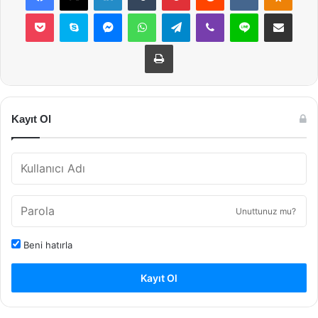
Pocket
Skype
Messenger
WhatsApp
Telegram
Viber
Line
E-Posta ile payla
Yazdır
Kayıt Ol
Unuttunuz mu?
Beni hatırla
Kayıt Ol