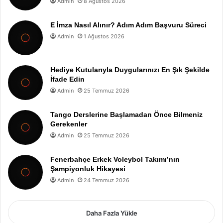
Admin
8 Ağustos 2026
E İmza Nasıl Alınır? Adım Adım Başvuru Süreci
Admin
1 Ağustos 2026
Hediye Kutularıyla Duygularınızı En Şık Şekilde
İfade Edin
Admin
25 Temmuz 2026
Tango Derslerine Başlamadan Önce Bilmeniz
Gerekenler
Admin
25 Temmuz 2026
Fenerbahçe Erkek Voleybol Takımı’nın
Şampiyonluk Hikayesi
Admin
24 Temmuz 2026
Daha Fazla Yükle