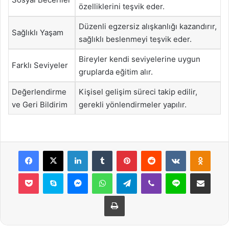
özelliklerini teşvik eder.
Düzenli egzersiz alışkanlığı kazandırır,
Sağlıklı Yaşam
sağlıklı beslenmeyi teşvik eder.
Bireyler kendi seviyelerine uygun
Farklı Seviyeler
gruplarda eğitim alır.
Değerlendirme
Kişisel gelişim süreci takip edilir,
ve Geri Bildirim
gerekli yönlendirmeler yapılır.
Facebook
X
LinkedIn
Tumblr
Pinterest
Reddit
VKontakte
Odnok
Pocket
Skype
Messenger
WhatsApp
Telegram
Viber
Line
E-Posta ile payla
Yazdır