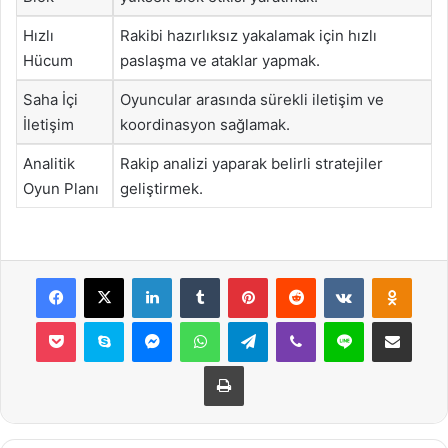
Hızlı
Rakibi hazırlıksız yakalamak için hızlı
Hücum
paslaşma ve ataklar yapmak.
Saha İçi
Oyuncular arasında sürekli iletişim ve
İletişim
koordinasyon sağlamak.
Analitik
Rakip analizi yaparak belirli stratejiler
Oyun Planı
geliştirmek.
Facebook
X
LinkedIn
Tumblr
Pinterest
Reddit
VKontakte
Odnok
Pocket
Skype
Messenger
WhatsApp
Telegram
Viber
Line
E-Posta ile payla
Yazdır