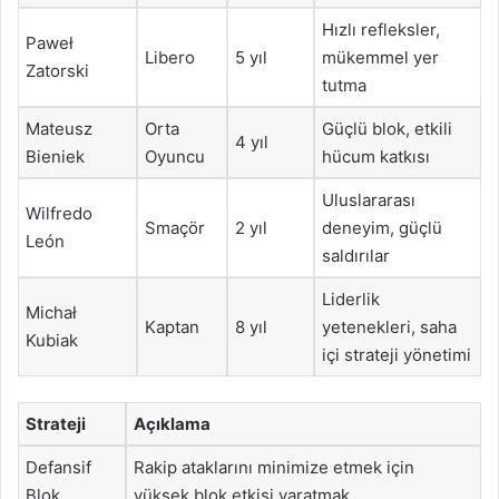
Hızlı refleksler,
Paweł
Libero
5 yıl
mükemmel yer
Zatorski
tutma
Mateusz
Orta
Güçlü blok, etkili
4 yıl
Bieniek
Oyuncu
hücum katkısı
Uluslararası
Wilfredo
Smaçör
2 yıl
deneyim, güçlü
León
saldırılar
Liderlik
Michał
Kaptan
8 yıl
yetenekleri, saha
Kubiak
içi strateji yönetimi
Strateji
Açıklama
Defansif
Rakip ataklarını minimize etmek için
Blok
yüksek blok etkisi yaratmak.