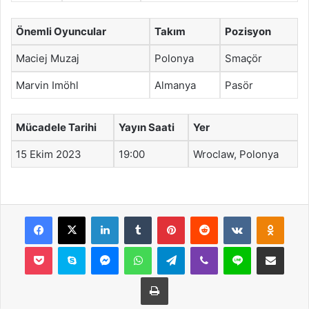
Önemli Oyuncular
Takım
Pozisyon
Maciej Muzaj
Polonya
Smaçör
Marvin Imöhl
Almanya
Pasör
Mücadele Tarihi
Yayın Saati
Yer
15 Ekim 2023
19:00
Wroclaw, Polonya
Facebook
X
LinkedIn
Tumblr
Pinterest
Reddit
VKontakte
Odnok
Pocket
Skype
Messenger
WhatsApp
Telegram
Viber
Line
E-Posta ile payla
Yazdır