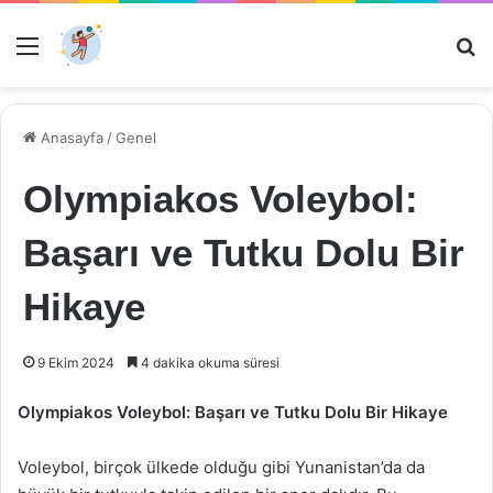
Menü
Ar
Anasayfa
/
Genel
Olympiakos Voleybol:
Başarı ve Tutku Dolu Bir
Hikaye
9 Ekim 2024
4 dakika okuma süresi
Olympiakos Voleybol: Başarı ve Tutku Dolu Bir Hikaye
Voleybol, birçok ülkede olduğu gibi Yunanistan’da da