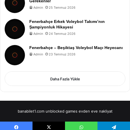
Gerekenler
Admin
25 Temmuz 2026
Fenerbahçe Erkek Voleybol Takımı’nın
Şampiyonluk Hikayesi
Admin
24 Temmuz 2026
Fenerbahçe – Beşiktaş Voleybol Maçı Heyecanı
Admin
23 Temmuz 2026
Daha Fazla Yükle
banabilet1.com
unblocked games
evden eve nakliyat