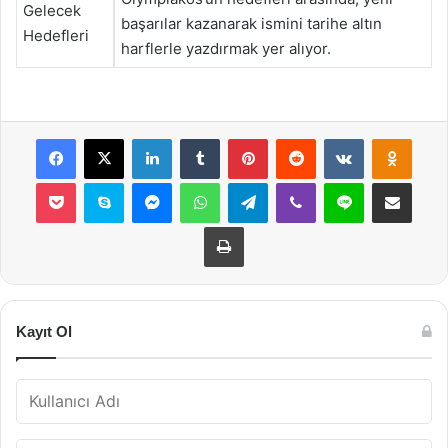
Gelecek
başarılar kazanarak ismini tarihe altın
Hedefleri
harflerle yazdırmak yer alıyor.
Facebook
X
LinkedIn
Tumblr
Pinterest
Reddit
VKontakte
Odnok
Pocket
Skype
Messenger
WhatsApp
Telegram
Viber
Line
E-Posta ile payla
Yazdır
Kayıt Ol