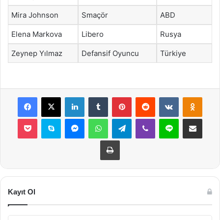
Mira Johnson
Smaçör
ABD
Elena Markova
Libero
Rusya
Zeynep Yılmaz
Defansif Oyuncu
Türkiye
Facebook
X
LinkedIn
Tumblr
Pinterest
Reddit
VKontakte
Odnok
Pocket
Skype
Messenger
WhatsApp
Telegram
Viber
Line
E-Posta ile payla
Yazdır
Kayıt Ol