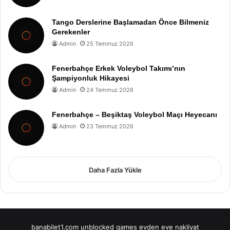
Tango Derslerine Başlamadan Önce Bilmeniz
Gerekenler
Admin
25 Temmuz 2026
Fenerbahçe Erkek Voleybol Takımı’nın
Şampiyonluk Hikayesi
Admin
24 Temmuz 2026
Fenerbahçe – Beşiktaş Voleybol Maçı Heyecanı
Admin
23 Temmuz 2026
Daha Fazla Yükle
banabilet1.com
unblocked games
evden eve nakliyat