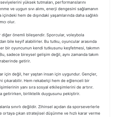
 seviyelerini yüksek tutmaları, performanslarını
enme ve uygun sıvı alımı, enerji dengesini sağlamanın
ha içindeki hem de dışındaki yaşamlarında daha sağlıklı
mcı olur.
 diğer önemli bileşendir. Sporcular, voleybola
n bile keyif alabilirler. Bu tutku, oyuncular arasında
er bir oyuncunun kendi tutkusunu keşfetmesi, takımın
Bu, sadece bireysel gelişim değil, aynı zamanda takım
aberinde getirir.
r için değil, her yaştan insan için uygundur. Gençler,
ni çıkarabilir. Hem rekabetçi hem de eğlenceli bir
işimlerinin yanı sıra sosyal etkileşimlerini de artırır.
 getirirken, birliktelik duygusunu pekiştirir.
lanla sınırlı değildir. Zihinsel açıdan da sporseverlerle
e ortaya çıkan stratejisel düşünme ve hızlı karar verme