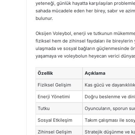
yeteneği, günlük hayatta karşılaşılan problemler
sahada mücadele eden her birey, sabır ve azim 
bulunur.
Oksijen Voleybol, enerji ve tutkunun mükemmel
fiziksel hem de zihinsel faydaları ile bireylerin 
ulaşmada ve sosyal bağların güçlenmesinde öne
yaşamaya ve voleybolun heyecan verici dünyas
Özellik
Açıklama
Fiziksel Gelişim
Kas gücü ve dayanıklılık 
Enerji Yönetimi
Doğru beslenme ve dinle
Tutku
Oyuncuların, sporun su
Sosyal Etkileşim
Takım çalışması ile sosy
Zihinsel Gelişim
Stratejik düşünme ve ka