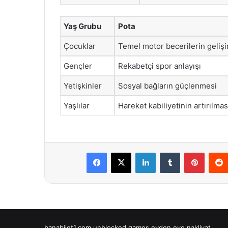
Yaş Grubu
Pota
Çocuklar
Temel motor becerilerin gelişi
Gençler
Rekabetçi spor anlayışı
Yetişkinler
Sosyal bağların güçlenmesi
Yaşlılar
Hareket kabiliyetinin artırılmas
Facebook
X
LinkedIn
Tumblr
Pintere
banabilet1.com
unblocked games
evden eve nakliyat