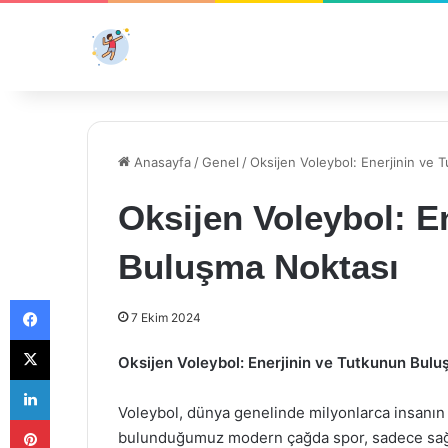
Anasayfa
/
Genel
/
Oksijen Voleybol: Enerjinin ve
Oksijen Voleybol: E
Buluşma Noktası
Facebook
7 Ekim 2024
X
Oksijen Voleybol: Enerjinin ve Tutkunun Bul
LinkedIn
Voleybol, dünya genelinde milyonlarca insanın tu
Pinterest
bulunduğumuz modern çağda spor, sadece sağlık