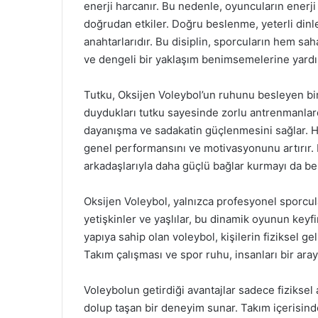
enerji harcanır. Bu nedenle, oyuncuların enerji
doğrudan etkiler. Doğru beslenme, yeterli dinl
anahtarlarıdır. Bu disiplin, sporcuların hem sa
ve dengeli bir yaklaşım benimsemelerine yardı
Tutku, Oksijen Voleybol’un ruhunu besleyen bir
duydukları tutku sayesinde zorlu antrenmanlarda
dayanışma ve sadakatin güçlenmesini sağlar. H
genel performansını ve motivasyonunu artırır. 
arkadaşlarıyla daha güçlü bağlar kurmayı da ber
Oksijen Voleybol, yalnızca profesyonel sporcula
yetişkinler ve yaşlılar, bu dinamik oyunun keyfi
yapıya sahip olan voleybol, kişilerin fiziksel gel
Takım çalışması ve spor ruhu, insanları bir araya
Voleybolun getirdiği avantajlar sadece fiziksel a
dolup taşan bir deneyim sunar. Takım içerisind