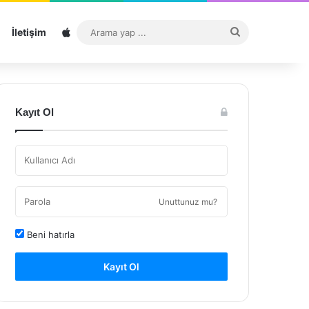
Sitemap
Arama
İletişim
yap
...
Kayıt Ol
Unuttunuz mu?
Beni hatırla
Kayıt Ol