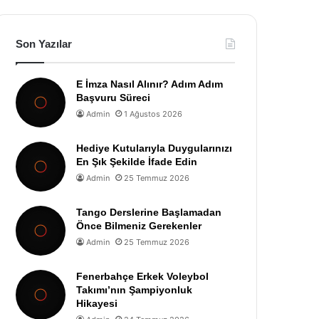
Son Yazılar
E İmza Nasıl Alınır? Adım Adım
Başvuru Süreci
Admin
1 Ağustos 2026
Hediye Kutularıyla Duygularınızı
En Şık Şekilde İfade Edin
Admin
25 Temmuz 2026
Tango Derslerine Başlamadan
Önce Bilmeniz Gerekenler
Admin
25 Temmuz 2026
Fenerbahçe Erkek Voleybol
Takımı’nın Şampiyonluk
Hikayesi