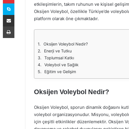
Skype
etkileşimlerin, takım ruhunun ve kişisel gelişi
Oksijen Voleybol, özellikle Türkiye’de voleybol
E-Posta ile paylaş
platform olarak öne çıkmaktadır.
Yazdır
Oksijen Voleybol Nedir?
Enerji ve Tutku
Toplumsal Katkı
Voleybol ve Sağlık
Eğitim ve Gelişim
Oksijen Voleybol Nedir?
Oksijen Voleybol, sporun dinamik doğasını kutla
voleybol organizasyonudur. Misyonu, voleybolu
için çeşitli etkinlikler düzenlemektir. Oksijen
dayanışma ve rekabet duygularını pekiştiren bi