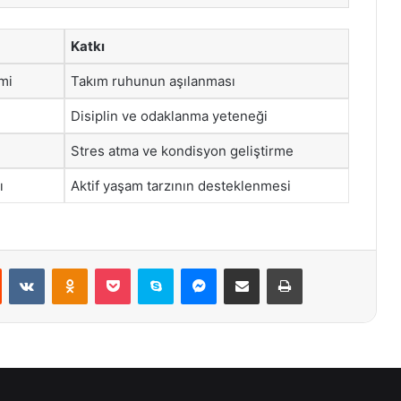
Katkı
mi
Takım ruhunun aşılanması
Disiplin ve odaklanma yeteneği
Stres atma ve kondisyon geliştirme
ı
Aktif yaşam tarzının desteklenmesi
st
Reddit
VKontakte
Odnoklassniki
Pocket
Skype
Messenger
E-Posta ile paylaş
Yazdır