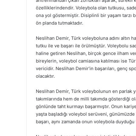
antrenmandan çıkan zorlukları aşarak, sürekli k
özelliklerindendir. Voleybola olan tutkusu, sa
ona yol göstermiştir. Disiplinli bir yaşam tarz
ön planda tutmaktadır.
Neslihan Demir, Türk voleyboluna adını altın ha
tutku ile ve başarı ile örülmüştür. Voleybolu sa
haline getiren Neslihan, birçok gence ilham ve
bireylerin, voleybol camiasına katılması ise T
vericidir. Neslihan Demir’in başarıları, genç s
olacaktır.
Neslihan Demir, Türk voleybolunun en parlak yı
takımlarında hem de milli takımda gösterdiği o
gönlünde taht kurmayı başarmıştır. Onun kariyer
yaşta başladığı voleybol serüveni, günümüzde yı
başarı, aynı zamanda onun voleybola duyduğu t