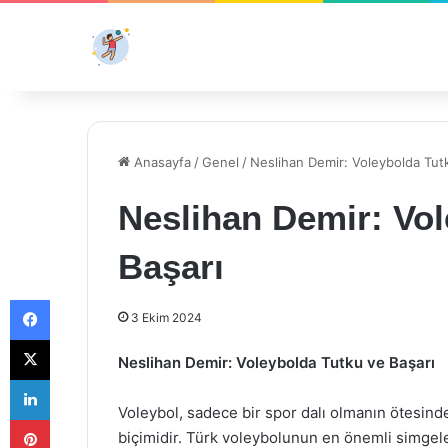
Anasayfa
/
Genel
/
Neslihan Demir: Voleybolda Tut
Neslihan Demir: Vol
Başarı
Facebook
3 Ekim 2024
X
Neslihan Demir: Voleybolda Tutku ve Başarı
LinkedIn
Voleybol, sadece bir spor dalı olmanın ötesind
Pinterest
biçimidir. Türk voleybolunun en önemli simgele