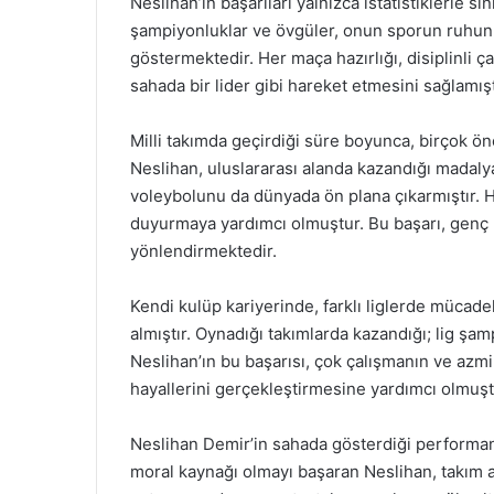
Neslihan’ın başarıları yalnızca istatistiklerle sı
şampiyonluklar ve övgüler, onun sporun ruhunu 
göstermektedir. Her maça hazırlığı, disiplinli 
sahada bir lider gibi hareket etmesini sağlamış
Milli takımda geçirdiği süre boyunca, birçok öne
Neslihan, uluslararası alanda kazandığı madaly
voleybolunu da dünyada ön plana çıkarmıştır. H
duyurmaya yardımcı olmuştur. Bu başarı, genç 
yönlendirmektedir.
Kendi kulüp kariyerinde, farklı liglerde mücad
almıştır. Oynadığı takımlarda kazandığı; lig şamp
Neslihan’ın bu başarısı, çok çalışmanın ve azm
hayallerini gerçekleştirmesine yardımcı olmuşt
Neslihan Demir’in sahada gösterdiği performans
moral kaynağı olmayı başaran Neslihan, takım a