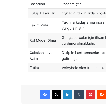
Başarıları
kazanmıştır.
Kulüp Başarıları
Oynadığı takımlarda birçok
Takım arkadaşlarına moral
Takım Ruhu
vurgulamıştır.
Genç sporcular için ilham 
Rol Model Olma
yardımcı olmaktadır.
Çalışkanlık ve
Disiplinli antrenmanları ve
Azim
getirmiştir.
Tutku
Voleybola olan tutkusu, ka
Facebook
X
LinkedIn
Tumblr
Pintere