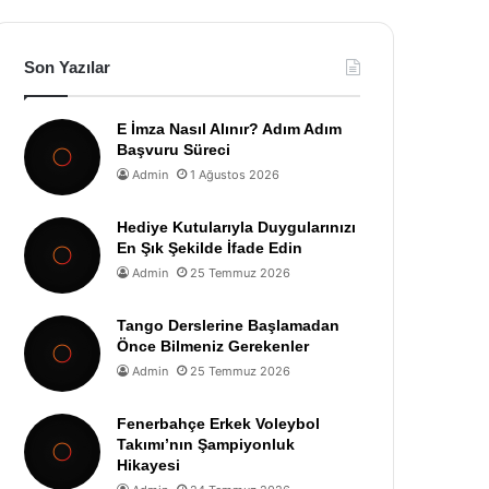
Son Yazılar
E İmza Nasıl Alınır? Adım Adım
Başvuru Süreci
Admin
1 Ağustos 2026
Hediye Kutularıyla Duygularınızı
En Şık Şekilde İfade Edin
Admin
25 Temmuz 2026
Tango Derslerine Başlamadan
Önce Bilmeniz Gerekenler
Admin
25 Temmuz 2026
Fenerbahçe Erkek Voleybol
Takımı’nın Şampiyonluk
Hikayesi