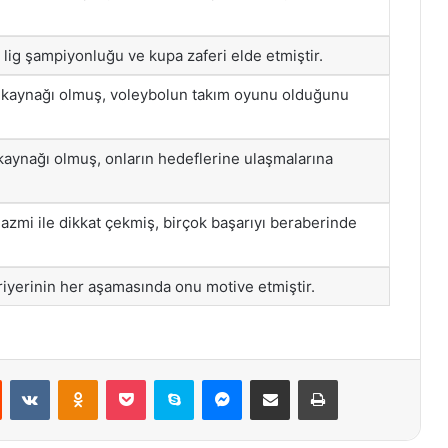
 lig şampiyonluğu ve kupa zaferi elde etmiştir.
 kaynağı olmuş, voleybolun takım oyunu olduğunu
kaynağı olmuş, onların hedeflerine ulaşmalarına
 azmi ile dikkat çekmiş, birçok başarıyı beraberinde
riyerinin her aşamasında onu motive etmiştir.
st
Reddit
VKontakte
Odnoklassniki
Pocket
Skype
Messenger
E-Posta ile paylaş
Yazdır