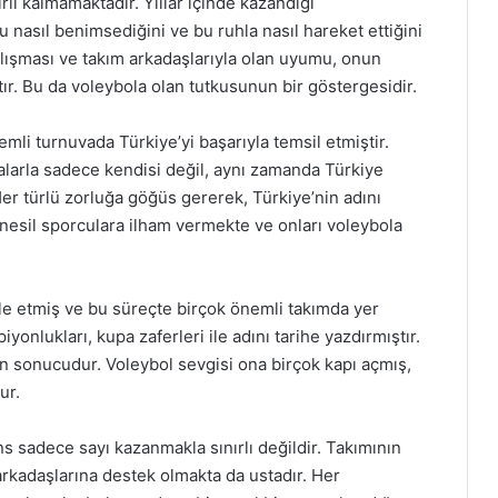
nırlı kalmamaktadır. Yıllar içinde kazandığı
nasıl benimsediğini ve bu ruhla nasıl hareket ettiğini
çalışması ve takım arkadaşlarıyla olan uyumu, onun
tır. Bu da voleybola olan tutkusunun bir göstergesidir.
mli turnuvada Türkiye’yi başarıyla temsil etmiştir.
alarla sadece kendisi değil, aynı zamanda Türkiye
er türlü zorluğa göğüs gererek, Türkiye’nin adını
nesil sporculara ilham vermekte ve onları voleybola
ele etmiş ve bu süreçte birçok önemli takımda yer
iyonlukları, kupa zaferleri ile adını tarihe yazdırmıştır.
in sonucudur. Voleybol sevgisi ona birçok kapı açmış,
ur.
 sadece sayı kazanmakla sınırlı değildir. Takımının
rkadaşlarına destek olmakta da ustadır. Her