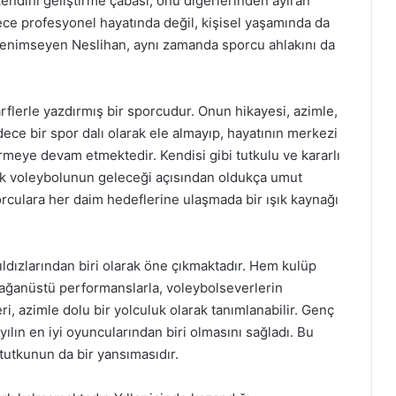
endini geliştirme çabası, onu diğerlerinden ayıran
dece profesyonel hayatında değil, kişisel yaşamında da
ı benimseyen Neslihan, aynı zamanda sporcu ahlakını da
rflerle yazdırmış bir sporcudur. Onun hikayesi, azimle,
dece bir spor dalı olarak ele almayıp, hayatının merkezi
rmeye devam etmektedir. Kendisi gibi tutkulu ve kararlı
ürk voleybolunun geleceği açısından oldukça umut
porculara her daim hedeflerine ulaşmada bir ışık kaynağı
ldızlarından biri olarak öne çıkmaktadır. Hem kulüp
lağanüstü performanslarla, voleybolseverlerin
i, azimle dolu bir yolculuk olarak tanımlanabilir. Genç
lın en iyi oyuncularından biri olmasını sağladı. Bu
utkunun da bir yansımasıdır.