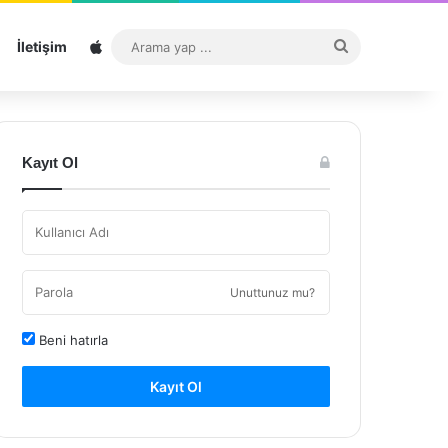
Sitemap
Arama
İletişim
yap
...
Kayıt Ol
Unuttunuz mu?
Beni hatırla
Kayıt Ol