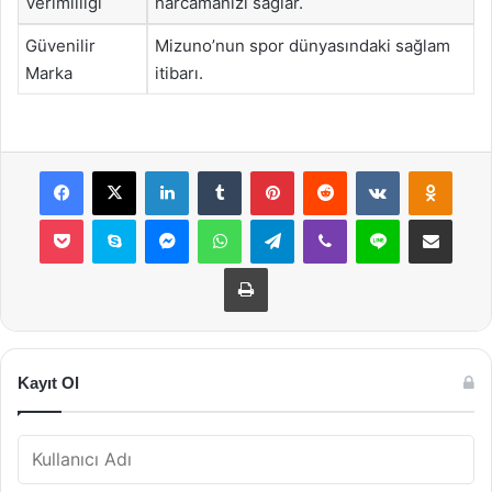
Verimliliği
harcamanızı sağlar.
Güvenilir
Mizuno’nun spor dünyasındaki sağlam
Marka
itibarı.
Facebook
X
LinkedIn
Tumblr
Pinterest
Reddit
VKontakte
Odnok
Pocket
Skype
Messenger
WhatsApp
Telegram
Viber
Line
E-Posta ile payla
Yazdır
Kayıt Ol