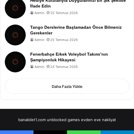
Hediye Kutularıyla Duygularınızı En Şık Şekilde
İfade Edin
Admin
25 Temmuz 2026
Tango Derslerine Başlamadan Önce Bilmeniz
Gerekenler
Admin
25 Temmuz 2026
Fenerbahçe Erkek Voleybol Takımı’nın
Şampiyonluk Hikayesi
Admin
24 Temmuz 2026
Daha Fazla Yükle
banabilet1.com
unblocked games
evden eve nakliyat