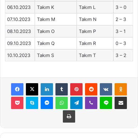
06.10.2023
Takım K
Takım L
3 – 0
07.10.2023
Takım M
Takım N
2 – 3
08.10.2023
Takım O
Takım P
3 – 1
09.10.2023
Takım Q
Takım R
0 – 3
10.10.2023
Takım S
Takım T
3 – 2
Facebook
X
LinkedIn
Tumblr
Pinterest
Reddit
VKontakte
Odnok
Pocket
Skype
Messenger
WhatsApp
Telegram
Viber
Line
E-Posta ile payla
Yazdır