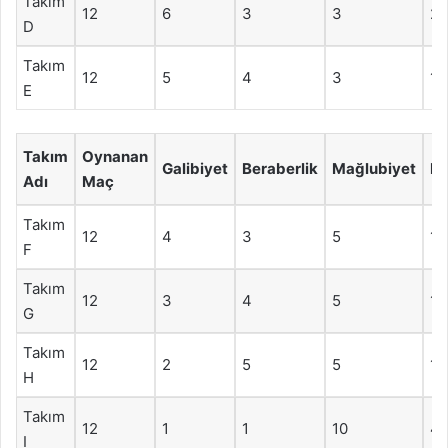
Takım
12
6
3
3
21
D
Takım
12
5
4
3
19
E
Takım
Oynanan
Galibiyet
Beraberlik
Mağlubiyet
P
Adı
Maç
Takım
12
4
3
5
15
F
Takım
12
3
4
5
13
G
Takım
12
2
5
5
11
H
Takım
12
1
1
10
4
I