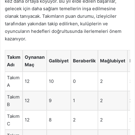
kez daha ortaya koyuyor. Bu yıl elde edilen başarılar,
gelecek için daha sağlam temellerin inşa edilmesine
olanak tanıyacak. Takımların puan durumu, izleyiciler
tarafından yakından takip edilirken, kulüplerin ve
oyuncuların hedefleri doğrultusunda ilerlemeleri önem
kazanıyor.
Takım
Oynanan
Galibiyet
Beraberlik
Mağlubiyet
P
Adı
Maç
Takım
12
10
0
2
3
A
Takım
12
9
1
2
28
B
Takım
12
8
2
2
26
C