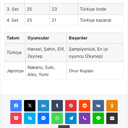
3. Set
25
23
Türkiye önde
4. Set
25
21
Türkiye kazandı
Takım
Oyuncular
Başarılar
Hansel, Şahin, Elif,
Şampiyonluk, En iyi
Türkiye
Zeynep
oyuncu (Zeynep)
Nakano, Suki,
Japonya
Onur Kupası
Aiko, Yumi
Facebook
X
LinkedIn
Tumblr
Pinterest
Reddit
VKontakte
Odnok
Pocket
Skype
Messenger
WhatsApp
Telegram
Viber
Line
E-Posta ile payla
Yazdır