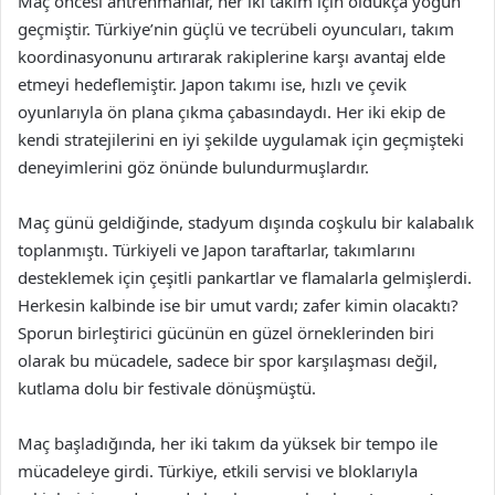
Maç öncesi antrenmanlar, her iki takım için oldukça yoğun
geçmiştir. Türkiye’nin güçlü ve tecrübeli oyuncuları, takım
koordinasyonunu artırarak rakiplerine karşı avantaj elde
etmeyi hedeflemiştir. Japon takımı ise, hızlı ve çevik
oyunlarıyla ön plana çıkma çabasındaydı. Her iki ekip de
kendi stratejilerini en iyi şekilde uygulamak için geçmişteki
deneyimlerini göz önünde bulundurmuşlardır.
Maç günü geldiğinde, stadyum dışında coşkulu bir kalabalık
toplanmıştı. Türkiyeli ve Japon taraftarlar, takımlarını
desteklemek için çeşitli pankartlar ve flamalarla gelmişlerdi.
Herkesin kalbinde ise bir umut vardı; zafer kimin olacaktı?
Sporun birleştirici gücünün en güzel örneklerinden biri
olarak bu mücadele, sadece bir spor karşılaşması değil,
kutlama dolu bir festivale dönüşmüştü.
Maç başladığında, her iki takım da yüksek bir tempo ile
mücadeleye girdi. Türkiye, etkili servisi ve bloklarıyla