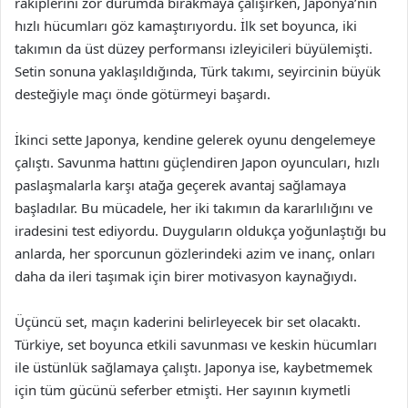
rakiplerini zor durumda bırakmaya çalışırken, Japonya’nın
hızlı hücumları göz kamaştırıyordu. İlk set boyunca, iki
takımın da üst düzey performansı izleyicileri büyülemişti.
Setin sonuna yaklaşıldığında, Türk takımı, seyircinin büyük
desteğiyle maçı önde götürmeyi başardı.
İkinci sette Japonya, kendine gelerek oyunu dengelemeye
çalıştı. Savunma hattını güçlendiren Japon oyuncuları, hızlı
paslaşmalarla karşı atağa geçerek avantaj sağlamaya
başladılar. Bu mücadele, her iki takımın da kararlılığını ve
iradesini test ediyordu. Duyguların oldukça yoğunlaştığı bu
anlarda, her sporcunun gözlerindeki azim ve inanç, onları
daha da ileri taşımak için birer motivasyon kaynağıydı.
Üçüncü set, maçın kaderini belirleyecek bir set olacaktı.
Türkiye, set boyunca etkili savunması ve keskin hücumları
ile üstünlük sağlamaya çalıştı. Japonya ise, kaybetmemek
için tüm gücünü seferber etmişti. Her sayının kıymetli