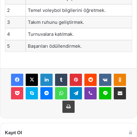
2
Temel voleybol bilgilerini öğretmek.
3
Takım ruhunu geliştirmek.
4
Turnuvalara katılmak.
5
Başarıları ödüllendirmek.
Facebook
X
LinkedIn
Tumblr
Pinterest
Reddit
VKontakte
Odnok
Pocket
Skype
Messenger
WhatsApp
Telegram
Viber
Line
E-Posta ile payla
Yazdır
Kayıt Ol