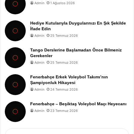
Admin
1 Ağustos 2026
Hediye Kutularıyla Duygularınızı En Şık Şekilde
İfade Edin
Admin
25 Temmuz 2026
Tango Derslerine Başlamadan Önce Bilmeniz
Gerekenler
Admin
25 Temmuz 2026
Fenerbahçe Erkek Voleybol Takımı’nın
Şampiyonluk Hikayesi
Admin
24 Temmuz 2026
Fenerbahçe – Beşiktaş Voleybol Maçı Heyecanı
Admin
23 Temmuz 2026