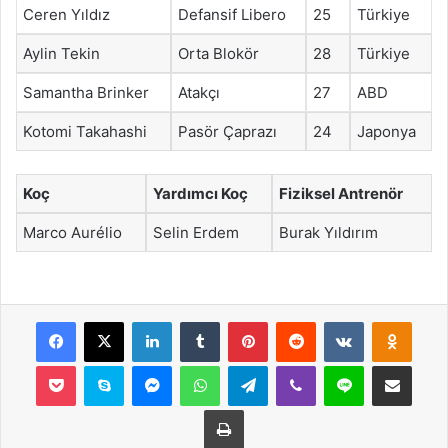
Ceren Yıldız
Defansif Libero
25
Türkiye
Aylin Tekin
Orta Blokör
28
Türkiye
Samantha Brinker
Atakçı
27
ABD
Kotomi Takahashi
Pasör Çaprazı
24
Japonya
Koç
Yardımcı Koç
Fiziksel Antrenör
Marco Aurélio
Selin Erdem
Burak Yıldırım
Facebook
X
LinkedIn
Tumblr
Pinterest
Reddit
VKontakte
Odnok
Pocket
Skype
Messenger
WhatsApp
Telegram
Viber
Line
E-Posta ile payla
Yazdır