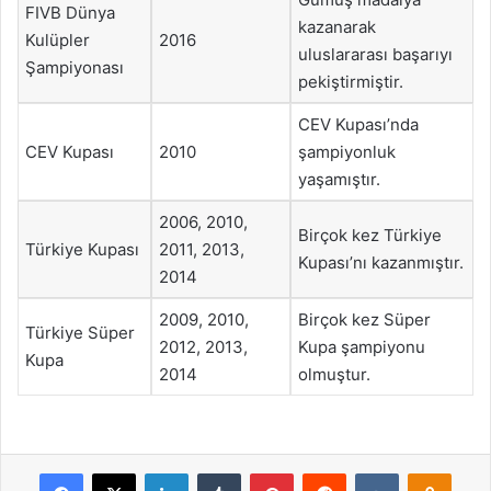
FIVB Dünya
kazanarak
Kulüpler
2016
uluslararası başarıyı
Şampiyonası
pekiştirmiştir.
CEV Kupası’nda
CEV Kupası
2010
şampiyonluk
yaşamıştır.
2006, 2010,
Birçok kez Türkiye
Türkiye Kupası
2011, 2013,
Kupası’nı kazanmıştır.
2014
2009, 2010,
Birçok kez Süper
Türkiye Süper
2012, 2013,
Kupa şampiyonu
Kupa
2014
olmuştur.
Facebook
X
LinkedIn
Tumblr
Pinterest
Reddit
VKontakte
Odnok