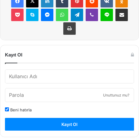
Pocket
Skype
Messenger
WhatsApp
Telegram
Viber
Line
E-Posta ile payla
Yazdır
Kayıt Ol
Unuttunuz mu?
Beni hatırla
Kayıt Ol