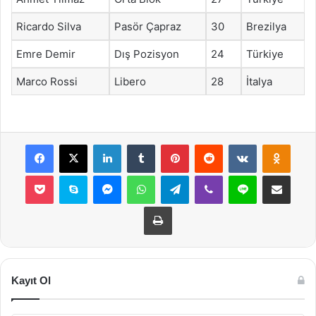
Ricardo Silva
Pasör Çapraz
30
Brezilya
Emre Demir
Dış Pozisyon
24
Türkiye
Marco Rossi
Libero
28
İtalya
Facebook
X
LinkedIn
Tumblr
Pinterest
Reddit
VKontakte
Odnok
Pocket
Skype
Messenger
WhatsApp
Telegram
Viber
Line
E-Posta ile payla
Yazdır
Kayıt Ol