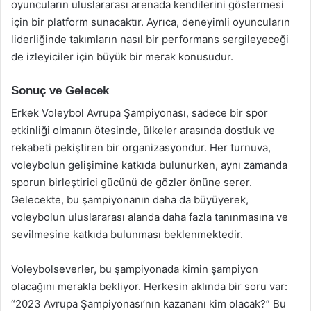
oyuncuların uluslararası arenada kendilerini göstermesi
için bir platform sunacaktır. Ayrıca, deneyimli oyuncuların
liderliğinde takımların nasıl bir performans sergileyeceği
de izleyiciler için büyük bir merak konusudur.
Sonuç ve Gelecek
Erkek Voleybol Avrupa Şampiyonası, sadece bir spor
etkinliği olmanın ötesinde, ülkeler arasında dostluk ve
rekabeti pekiştiren bir organizasyondur. Her turnuva,
voleybolun gelişimine katkıda bulunurken, aynı zamanda
sporun birleştirici gücünü de gözler önüne serer.
Gelecekte, bu şampiyonanın daha da büyüyerek,
voleybolun uluslararası alanda daha fazla tanınmasına ve
sevilmesine katkıda bulunması beklenmektedir.
Voleybolseverler, bu şampiyonada kimin şampiyon
olacağını merakla bekliyor. Herkesin aklında bir soru var:
“2023 Avrupa Şampiyonası’nın kazananı kim olacak?” Bu