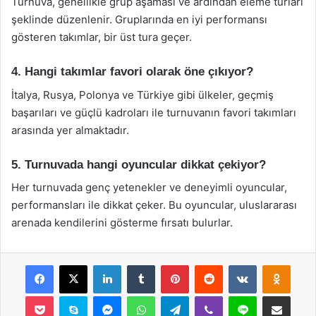
Turnuva, genellikle grup aşaması ve ardından eleme turları
şeklinde düzenlenir. Gruplarında en iyi performansı
gösteren takımlar, bir üst tura geçer.
4. Hangi takımlar favori olarak öne çıkıyor?
İtalya, Rusya, Polonya ve Türkiye gibi ülkeler, geçmiş
başarıları ve güçlü kadroları ile turnuvanın favori takımları
arasında yer almaktadır.
5. Turnuvada hangi oyuncular dikkat çekiyor?
Her turnuvada genç yetenekler ve deneyimli oyuncular,
performansları ile dikkat çeker. Bu oyuncular, uluslararası
arenada kendilerini gösterme fırsatı bulurlar.
Facebook
X
LinkedIn
Tumblr
Pinterest
Reddit
VKontakte
Odnok
Pocket
Skype
Messenger
WhatsApp
Telegram
Viber
Line
E-Posta ile payla