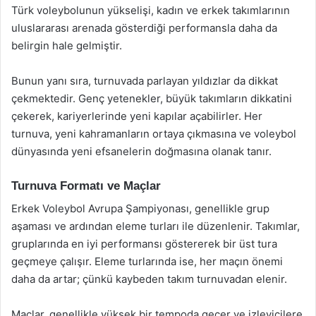
Türk voleybolunun yükselişi, kadın ve erkek takımlarının
uluslararası arenada gösterdiği performansla daha da
belirgin hale gelmiştir.
Bunun yanı sıra, turnuvada parlayan yıldızlar da dikkat
çekmektedir. Genç yetenekler, büyük takımların dikkatini
çekerek, kariyerlerinde yeni kapılar açabilirler. Her
turnuva, yeni kahramanların ortaya çıkmasına ve voleybol
dünyasında yeni efsanelerin doğmasına olanak tanır.
Turnuva Formatı ve Maçlar
Erkek Voleybol Avrupa Şampiyonası, genellikle grup
aşaması ve ardından eleme turları ile düzenlenir. Takımlar,
gruplarında en iyi performansı göstererek bir üst tura
geçmeye çalışır. Eleme turlarında ise, her maçın önemi
daha da artar; çünkü kaybeden takım turnuvadan elenir.
Maçlar, genellikle yüksek bir tempoda geçer ve izleyicilere