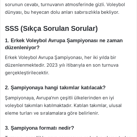
sorunun cevabı, turnuvanın atmosferinde gizli. Voleybol
dünyası, bu heyecan dolu anları sabırsızlıkla bekliyor.
SSS (Sıkça Sorulan Sorular)
1. Erkek Voleybol Avrupa Şampiyonası ne zaman
düzenleniyor?
Erkek Voleybol Avrupa Şampiyonası, her iki yılda bir
düzenlenmektedir. 2023 yılı itibarıyla en son turnuva
gerçekleştirilecektir.
2. Şampiyonaya hangi takımlar katılacak?
Şampiyonaya, Avrupa’nın çeşitli ülkelerinden en iyi
voleybol takımları katılmaktadır. Katılan takımlar, ulusal
eleme turları ve sıralamalara göre belirlenir.
3. Şampiyona formatı nedir?