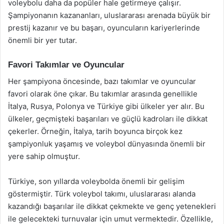
voleybolu daha da popüler hale getirmeye çalışır.
Şampiyonanın kazananları, uluslararası arenada büyük bir
prestij kazanır ve bu başarı, oyuncuların kariyerlerinde
önemli bir yer tutar.
Favori Takımlar ve Oyuncular
Her şampiyona öncesinde, bazı takımlar ve oyuncular
favori olarak öne çıkar. Bu takımlar arasında genellikle
İtalya, Rusya, Polonya ve Türkiye gibi ülkeler yer alır. Bu
ülkeler, geçmişteki başarıları ve güçlü kadroları ile dikkat
çekerler. Örneğin, İtalya, tarih boyunca birçok kez
şampiyonluk yaşamış ve voleybol dünyasında önemli bir
yere sahip olmuştur.
Türkiye, son yıllarda voleybolda önemli bir gelişim
göstermiştir. Türk voleybol takımı, uluslararası alanda
kazandığı başarılar ile dikkat çekmekte ve genç yetenekleri
ile gelecekteki turnuvalar için umut vermektedir. Özellikle,