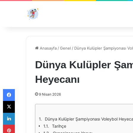
Anasayfa
/
Genel
/
Dünya Kulüpler Şampiyonası Vo
Dünya Kulüpler Şam
Heyecanı
Facebook
9 Nisan 2026
X
LinkedIn
Dünya Kulüpler Şampiyonası Voleybol Heyeca
Pinterest
Tarihçe