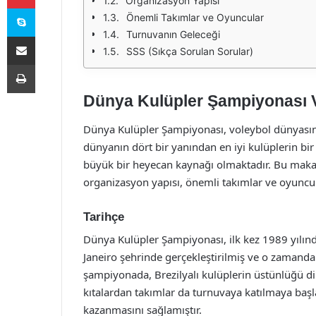
Organizasyon Yapısı
Skype
Önemli Takımlar ve Oyuncular
Turnuvanın Geleceği
E-Posta ile paylaş
SSS (Sıkça Sorulan Sorular)
Yazdır
Dünya Kulüpler Şampiyonası 
Dünya Kulüpler Şampiyonası, voleybol dünyasının 
dünyanın dört bir yanından en iyi kulüplerin bir
büyük bir heyecan kaynağı olmaktadır. Bu makal
organizasyon yapısı, önemli takımlar ve oyuncul
Tarihçe
Dünya Kulüpler Şampiyonası, ilk kez 1989 yılınd
Janeiro şehrinde gerçekleştirilmiş ve o zamanda
şampiyonada, Brezilyalı kulüplerin üstünlüğü di
kıtalardan takımlar da turnuvaya katılmaya başl
kazanmasını sağlamıştır.