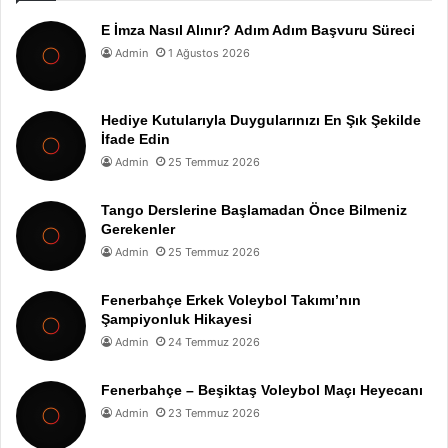
E İmza Nasıl Alınır? Adım Adım Başvuru Süreci
Admin
1 Ağustos 2026
Hediye Kutularıyla Duygularınızı En Şık Şekilde
İfade Edin
Admin
25 Temmuz 2026
Tango Derslerine Başlamadan Önce Bilmeniz
Gerekenler
Admin
25 Temmuz 2026
Fenerbahçe Erkek Voleybol Takımı’nın
Şampiyonluk Hikayesi
Admin
24 Temmuz 2026
Fenerbahçe – Beşiktaş Voleybol Maçı Heyecanı
Admin
23 Temmuz 2026