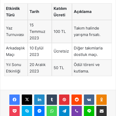
Etkinlik
Katılım
Tarih
Açıklama
Türü
Ücreti
15
Yaz
Takım halinde
Temmuz
100 TL
Turnuvası
yarışma fırsatı.
2023
Arkadaşlık
10 Eylül
Diğer takımlarla
Ücretsiz
Maçı
2023
dostluk maçı.
Yıl Sonu
20 Aralık
Ödül töreni ve
50 TL
Etkinliği
2023
kutlama.
Facebook
X
LinkedIn
Tumblr
Pinterest
Reddit
VKontakte
Odnok
Pocket
Skype
Messenger
WhatsApp
Telegram
Viber
Line
E-Posta ile payla