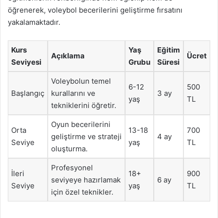
öğrenerek, voleybol becerilerini geliştirme fırsatını
yakalamaktadır.
Kurs
Yaş
Eğitim
Açıklama
Ücret
Seviyesi
Grubu
Süresi
Voleybolun temel
6-12
500
Başlangıç
kurallarını ve
3 ay
yaş
TL
tekniklerini öğretir.
Oyun becerilerini
Orta
13-18
700
geliştirme ve strateji
4 ay
Seviye
yaş
TL
oluşturma.
Profesyonel
İleri
18+
900
seviyeye hazırlamak
6 ay
Seviye
yaş
TL
için özel teknikler.