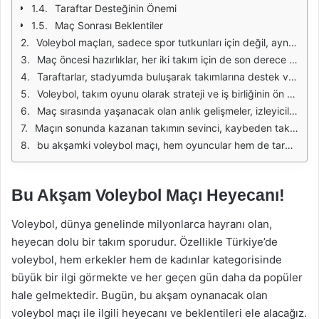
Taraftar Desteğinin Önemi
Maç Sonrası Beklentiler
Voleybol maçları, sadece spor tutkunları için değil, aynı zamanda sosyal bir etkinlik olarak da büyük bir heyecan kaynağıdır. Takımların birbirleriyle olan rekabeti, izleyicilere unutulmaz anlar yaşatır. Bu akşamki maçta da aynı heyecanı yaşayacağız. Taraftarlar, takımlarını desteklemek için stadyumu doldururken, oyuncuların performansları da gözler önüne serilecek.
Maç öncesi hazırlıklar, her iki takım için de son derece önemlidir. Antrenörler, oyuncuların stratejilerini belirlerken, rakip takımın zayıf noktalarını analiz ederler. Bu akşamki maçta, her iki takımın da güçlü bir kadroya sahip olduğu görülüyor. Oyuncuların fiziksel ve mental hazırlıkları, maçın sonucunu belirleyecek en önemli etkenlerden biri olacak.
Taraftarlar, stadyumda buluşarak takımlarına destek vermek için sabırsızlanıyorlar. Maç öncesinde yapılan tezahüratlar, oyuncuların motivasyonunu artırırken, atmosferi de daha da coşturuyor. Taraftarların coşkusu, maçın heyecanını katbekat artırıyor. Bu akşamki maçta, özellikle ev sahibi takımın taraftarlarının enerjisi dikkat çekici olacak.
Voleybol, takım oyunu olarak strateji ve iş birliğinin ön planda olduğu bir spor dalıdır. Bu akşamki maçta, oyuncuların birbirleriyle olan uyumu, oyun performanslarını doğrudan etkileyecek. Her bir oyuncunun sahada sergileyeceği performans, takımın genel başarısını belirlemede önemli bir rol oynuyor. Bu da maçın sonucunu daha da heyecanlı hale getiriyor.
Maç sırasında yaşanacak olan anlık gelişmeler, izleyicilere büyük bir heyecan katacak. Oyun içerisinde yaşanan kritik anlar, taraftarların nabzını yükseltecek. Özellikle son setlerde yaşanan çekişmeli anlar, maçın en unutulmaz anları arasında yer alacak. Her sayının önemi, izleyicilerin heyecanını artıracak.
Maçın sonunda kazanan takımın sevinci, kaybeden takımın ise üzüntüsü, sporun doğasında var olan duygulardır. Bu akşamki voleybol maçı, sadece bir rekabet değil, aynı zamanda dostluk ve spor ruhunun da sergileneceği bir etkinlik olacak. Herkes için unutulmaz bir deneyim yaşanacak.
bu akşamki voleybol maçı, hem oyuncular hem de taraftarlar için büyük bir heyecan kaynağı olmaya devam edecek. Takımların performansları, stadyumda oluşturulacak atmosferle birleşerek, izleyicilere eşsiz bir deneyim sunacak. Herkes maçın sonucunu merakla beklerken, sporun birleştirici gücü bir kez daha ortaya çıkacak.
Bu Akşam Voleybol Maçı Heyecanı!
Voleybol, dünya genelinde milyonlarca hayranı olan,
heyecan dolu bir takım sporudur. Özellikle Türkiye’de
voleybol, hem erkekler hem de kadınlar kategorisinde
büyük bir ilgi görmekte ve her geçen gün daha da popüler
hale gelmektedir. Bugün, bu akşam oynanacak olan
voleybol maçı ile ilgili heyecanı ve beklentileri ele alacağız.