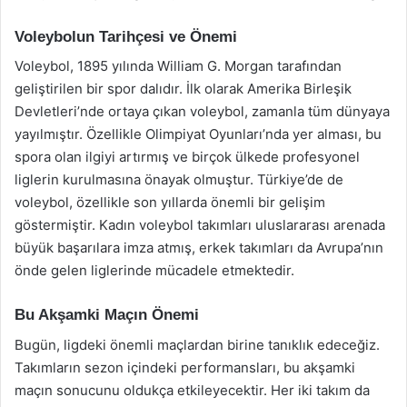
Voleybolun Tarihçesi ve Önemi
Voleybol, 1895 yılında William G. Morgan tarafından
geliştirilen bir spor dalıdır. İlk olarak Amerika Birleşik
Devletleri’nde ortaya çıkan voleybol, zamanla tüm dünyaya
yayılmıştır. Özellikle Olimpiyat Oyunları’nda yer alması, bu
spora olan ilgiyi artırmış ve birçok ülkede profesyonel
liglerin kurulmasına önayak olmuştur. Türkiye’de de
voleybol, özellikle son yıllarda önemli bir gelişim
göstermiştir. Kadın voleybol takımları uluslararası arenada
büyük başarılara imza atmış, erkek takımları da Avrupa’nın
önde gelen liglerinde mücadele etmektedir.
Bu Akşamki Maçın Önemi
Bugün, ligdeki önemli maçlardan birine tanıklık edeceğiz.
Takımların sezon içindeki performansları, bu akşamki
maçın sonucunu oldukça etkileyecektir. Her iki takım da