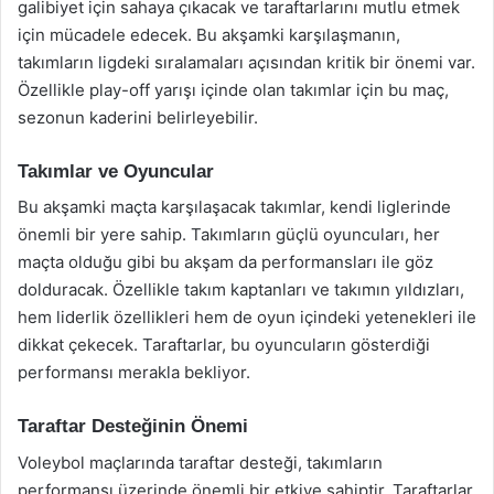
galibiyet için sahaya çıkacak ve taraftarlarını mutlu etmek
için mücadele edecek. Bu akşamki karşılaşmanın,
takımların ligdeki sıralamaları açısından kritik bir önemi var.
Özellikle play-off yarışı içinde olan takımlar için bu maç,
sezonun kaderini belirleyebilir.
Takımlar ve Oyuncular
Bu akşamki maçta karşılaşacak takımlar, kendi liglerinde
önemli bir yere sahip. Takımların güçlü oyuncuları, her
maçta olduğu gibi bu akşam da performansları ile göz
dolduracak. Özellikle takım kaptanları ve takımın yıldızları,
hem liderlik özellikleri hem de oyun içindeki yetenekleri ile
dikkat çekecek. Taraftarlar, bu oyuncuların gösterdiği
performansı merakla bekliyor.
Taraftar Desteğinin Önemi
Voleybol maçlarında taraftar desteği, takımların
performansı üzerinde önemli bir etkiye sahiptir. Taraftarlar,