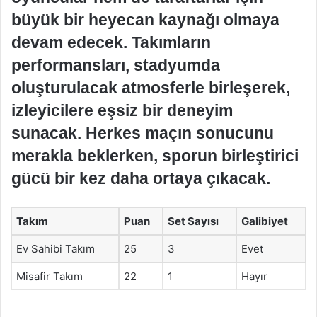
büyük bir heyecan kaynağı olmaya
devam edecek. Takımların
performansları, stadyumda
oluşturulacak atmosferle birleşerek,
izleyicilere eşsiz bir deneyim
sunacak. Herkes maçın sonucunu
merakla beklerken, sporun birleştirici
gücü bir kez daha ortaya çıkacak.
Takım
Puan
Set Sayısı
Galibiyet
Ev Sahibi Takım
25
3
Evet
Misafir Takım
22
1
Hayır