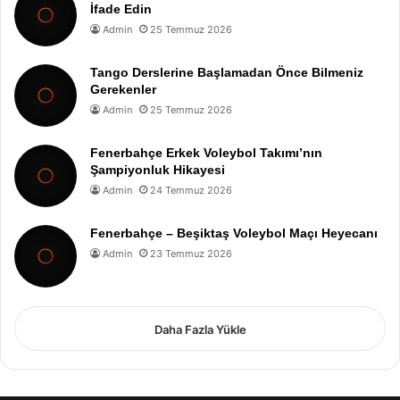
İfade Edin
Admin
25 Temmuz 2026
Tango Derslerine Başlamadan Önce Bilmeniz
Gerekenler
Admin
25 Temmuz 2026
Fenerbahçe Erkek Voleybol Takımı’nın
Şampiyonluk Hikayesi
Admin
24 Temmuz 2026
Fenerbahçe – Beşiktaş Voleybol Maçı Heyecanı
Admin
23 Temmuz 2026
Daha Fazla Yükle