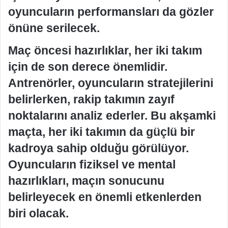
oyuncuların performansları da gözler
önüne serilecek.
Maç öncesi hazırlıklar, her iki takım
için de son derece önemlidir.
Antrenörler, oyuncuların stratejilerini
belirlerken, rakip takımın zayıf
noktalarını analiz ederler. Bu akşamki
maçta, her iki takımın da güçlü bir
kadroya sahip olduğu görülüyor.
Oyuncuların fiziksel ve mental
hazırlıkları, maçın sonucunu
belirleyecek en önemli etkenlerden
biri olacak.