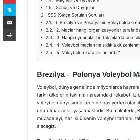
Skype
Sonuç ve Duygular
SSS (Sıkça Sorulan Sorular)
E-Posta ile paylaş
1. Brezilya ve Polonya'nın voleyboldaki en
Yazdır
2. Maçlar hangi organizasyonlar tarafın
3. Hangi oyuncular bu takımlarda öne çı
4. Voleybol maçları ne sıklıkla düzenlenm
5. Voleybolun kuralları nelerdir?
Brezilya – Polonya Voleybol 
Voleybol, dünya genelinde milyonlarca hayranı ol
farklı ülkelerin takımları arasındaki rekabet, i
voleybol dünyasında kendine has yerleri olan iki
unutulmaz anlar yaşatmaktadır. Bu makalede, Br
mücadeleyi, her iki ülkenin voleybol tarihini, t
alacağız.