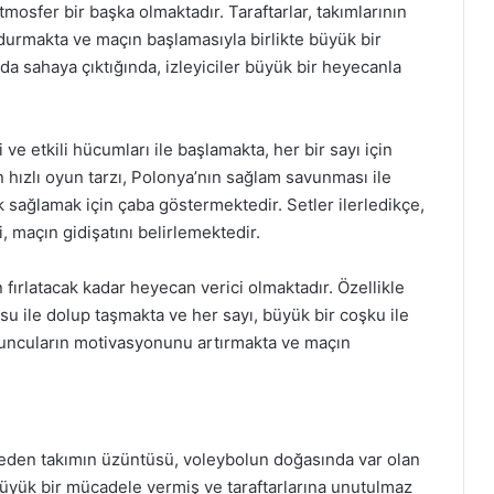
osfer bir başka olmaktadır. Taraftarlar, takımlarının
durmakta ve maçın başlamasıyla birlikte büyük bir
da sahaya çıktığında, izleyiciler büyük bir heyecanla
i ve etkili hücumları ile başlamakta, her bir sayı için
 hızlı oyun tarzı, Polonya’nın sağlam savunması ile
ük sağlamak için çaba göstermektedir. Setler ilerledikçe,
, maçın gidişatını belirlemektedir.
en fırlatacak kadar heyecan verici olmaktadır. Özellikle
usu ile dolup taşmakta ve her sayı, büyük bir coşku ile
 oyuncuların motivasyonunu artırmakta ve maçın
eden takımın üzüntüsü, voleybolun doğasında var olan
 büyük bir mücadele vermiş ve taraftarlarına unutulmaz