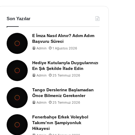
Son Yazılar
E İmza Nasıl Alınır? Adım Adım
Başvuru Süreci
Admin
1 Ağustos 2026
Hediye Kutularıyla Duygularınızı
En Şık Şekilde İfade Edin
Admin
25 Temmuz 2026
Tango Derslerine Başlamadan
Önce Bilmeniz Gerekenler
Admin
25 Temmuz 2026
Fenerbahçe Erkek Voleybol
Takımı’nın Şampiyonluk
Hikayesi