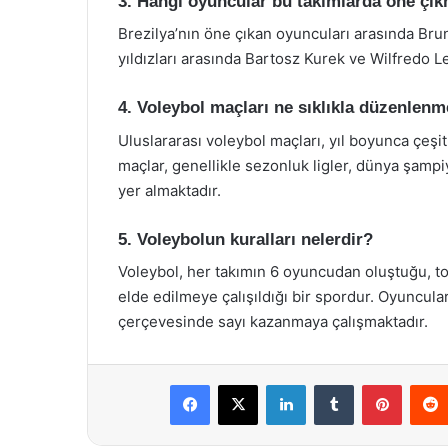
3. Hangi oyuncular bu takımlarda öne çı
Brezilya’nın öne çıkan oyuncuları arasında Br
yıldızları arasında Bartosz Kurek ve Wilfredo 
4. Voleybol maçları ne sıklıkla düzenlenm
Uluslararası voleybol maçları, yıl boyunca çeşit
maçlar, genellikle sezonluk ligler, dünya şampi
yer almaktadır.
5. Voleybolun kuralları nelerdir?
Voleybol, her takımın 6 oyuncudan oluştuğu, to
elde edilmeye çalışıldığı bir spordur. Oyuncular,
çerçevesinde sayı kazanmaya çalışmaktadır.
Facebook
X
LinkedIn
Tumblr
Pintere