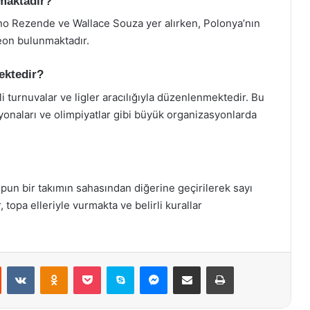
kmaktadır?
uno Rezende ve Wallace Souza yer alırken, Polonya’nın
Leon bulunmaktadır.
ektedir?
li turnuvalar ve ligler aracılığıyla düzenlenmektedir. Bu
yonaları ve olimpiyatlar gibi büyük organizasyonlarda
pun bir takımın sahasından diğerine geçirilerek sayı
 topa elleriyle vurmakta ve belirli kurallar
st
Reddit
VKontakte
Odnoklassniki
Pocket
Skype
Messenger
E-Posta ile paylaş
Yazdır