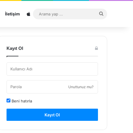
Sitemap
Arama
İletişim
yap
...
Kayıt Ol
Unuttunuz mu?
Beni hatırla
Kayıt Ol