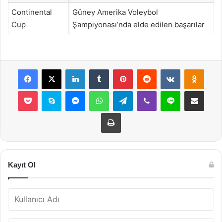
Continental
Güney Amerika Voleybol
Cup
Şampiyonası’nda elde edilen başarılar
Facebook
X
LinkedIn
Tumblr
Pinterest
Reddit
VKontakte
Odnok
Pocket
Skype
Messenger
WhatsApp
Telegram
Viber
Line
E-Posta ile payla
Yazdır
Kayıt Ol