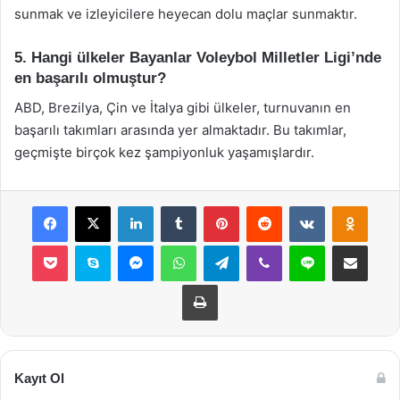
sunmak ve izleyicilere heyecan dolu maçlar sunmaktır.
5. Hangi ülkeler Bayanlar Voleybol Milletler Ligi’nde
en başarılı olmuştur?
ABD, Brezilya, Çin ve İtalya gibi ülkeler, turnuvanın en
başarılı takımları arasında yer almaktadır. Bu takımlar,
geçmişte birçok kez şampiyonluk yaşamışlardır.
Facebook
X
LinkedIn
Tumblr
Pinterest
Reddit
VKontakte
Odnok
Pocket
Skype
Messenger
WhatsApp
Telegram
Viber
Line
E-Posta ile payla
Yazdır
Kayıt Ol